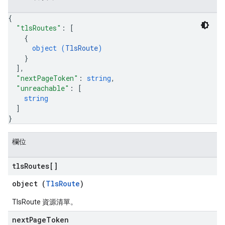
{
"tlsRoutes"
: 
[
{
object (
TlsRoute
)
}
]
,
"nextPageToken"
: 
string
,
"unreachable"
: 
[
string
]
}
欄位
tls
Routes[]
object (
TlsRoute
)
TlsRoute 資源清單。
next
Page
Token