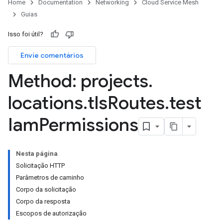
Home
Documentation
Networking
Cloud Service Mesh
Guias
Isso foi útil?
Envie comentários
Method: projects
.
locations
.
tls
Routes
.
test
Iam
Permissions
Nesta página
Solicitação HTTP
Parâmetros de caminho
Corpo da solicitação
Corpo da resposta
Escopos de autorização