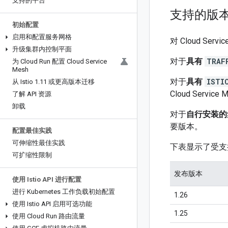
支持的平台
支持的版
初始配置
启用和配置服务网格
对 Cloud Ser
升级集群内控制平面
对于
具有
TRAF
为 Cloud Run 配置 Cloud Service
Mesh
对于
具有
ISTI
从 Istio 1
.
11 或更高版本迁移
Cloud Servic
了解 API 资源
卸载
对于
自行安装的集群
要版本。
配置最佳实践
可伸缩性最佳实践
下表显示了受支
可扩缩性限制
发布版本
使用 Istio API 进行配置
进行 Kubernetes 工作负载初始配置
1.26
使用 Istio API 启用可选功能
1.25
使用 Cloud Run 路由流量