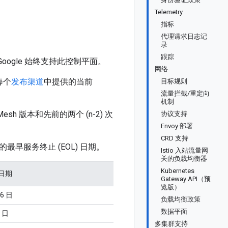
Telemetry
指标
代理请求日志记
录
跟踪
Google 始终支持此控制平面。
网络
每个
发布渠道
中提供的当前
目标规则
流量拦截/重定向
机制
e Mesh 版本和先前的两个 (n-2) 次
协议支持
Envoy 部署
CRD 支持
最早服务终止 (EOL) 日期。
Istio 入站流量网
关的负载均衡器
Kubernetes
日期
Gateway API（预
览版）
16 日
负载均衡政策
数据平面
4 日
多集群支持