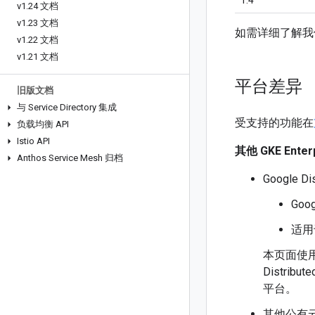
1.4
v1
.
24 文档
v1
.
23 文档
如需详细了解我
v1
.
22 文档
v1
.
21 文档
平台差异
旧版文档
与 Service Directory 集成
受支持的功能在
负载均衡 API
Istio API
其他 GKE Enter
Anthos Service Mesh 归档
Google Di
Goo
适用于
本页面使用 Go
Distri
平台。
其他公有云上的