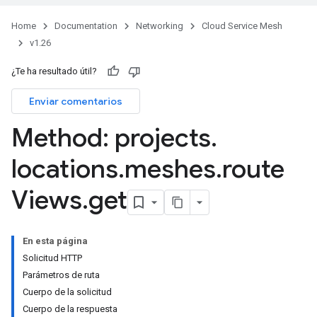
Home
Documentation
Networking
Cloud Service Mesh
v1.26
¿Te ha resultado útil?
Enviar comentarios
Method: projects
.
locations
.
meshes
.
route
Views
.
get
En esta página
Solicitud HTTP
Parámetros de ruta
Cuerpo de la solicitud
Cuerpo de la respuesta