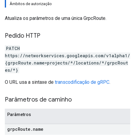
Âmbitos de autorização
Atualiza os parâmetros de uma única GrpcRoute.
Pedido HTTP
PATCH
https://networkservices.googleapis.com/v1alpha1/
{grpcRoute.name=projects/*/locations/*/grpcRout
es/*}
O URL usa a sintaxe de
transcodificação de gRPC
.
Parâmetros de caminho
Parâmetros
grpc
Route
.
name