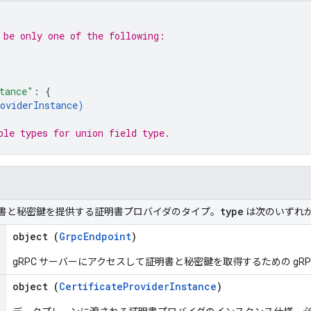
 be only one of the following:
)
tance"
: 
{
oviderInstance
)
ble types for union field 
type
.
type
書と秘密鍵を提供する証明書プロバイダのタイプ。
は次のいずれ
object (
GrpcEndpoint
)
gRPC サーバーにアクセスして証明書と秘密鍵を取得するための gRP
object (
CertificateProviderInstance
)