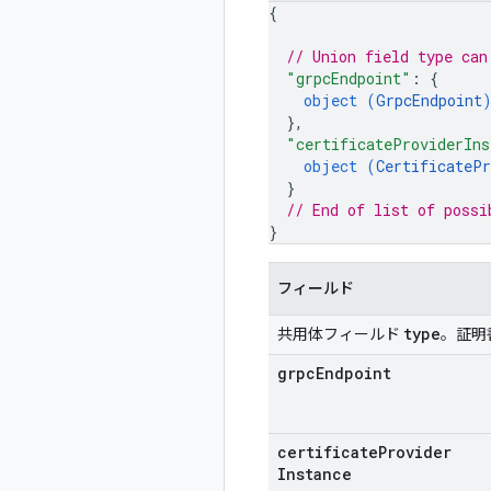
{
// Union field 
type
 can
"grpcEndpoint"
: 
{
object (
GrpcEndpoint
}
,
"certificateProviderIns
object (
CertificatePr
}
// End of list of possi
}
フィールド
type
共用体フィールド
。証明
grpc
Endpoint
certificate
Provider
Instance