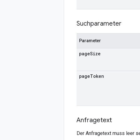
Suchparameter
Parameter
page
Size
page
Token
Anfragetext
Der Anfragetext muss leer se