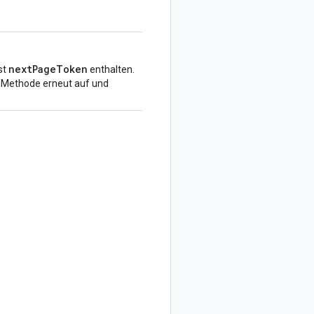
nextPageToken
st
enthalten.
e Methode erneut auf und