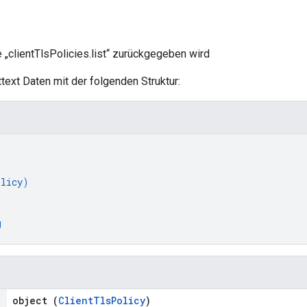
 „clientTlsPolicies.list“ zurückgegeben wird
ttext Daten mit der folgenden Struktur:
olicy
)
g
object (
ClientTlsPolicy
)