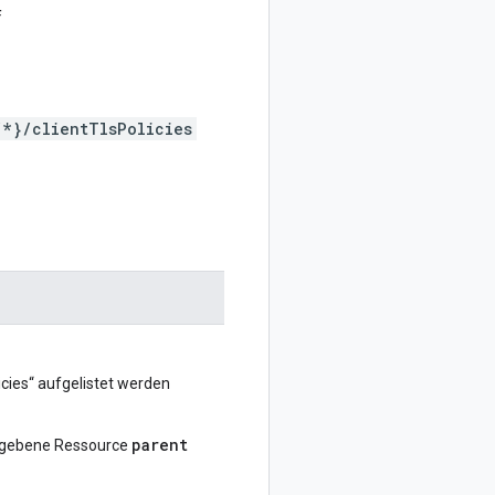
f
/*}/clientTlsPolicies
icies“ aufgelistet werden
parent
egebene Ressource