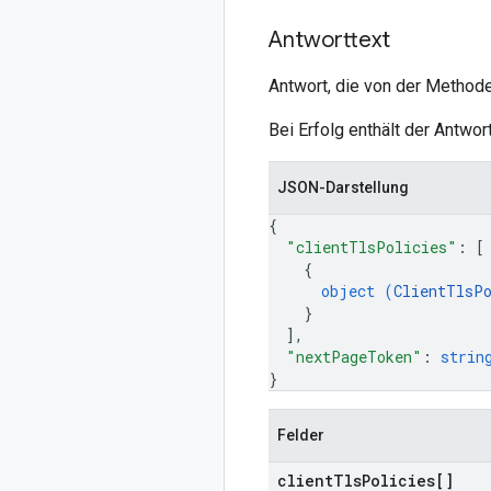
Antworttext
Antwort, die von der Methode
Bei Erfolg enthält der Antwor
JSON-Darstellung
{
"clientTlsPolicies"
: 
[
{
object (
ClientTlsP
}
]
,
"nextPageToken"
: 
strin
}
Felder
client
Tls
Policies[]