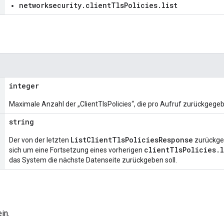
networksecurity.clientTlsPolicies.list
integer
Maximale Anzahl der „ClientTlsPolicies“, die pro Aufruf zurückgege
string
ListClientTlsPoliciesResponse
Der von der letzten
zurückgeg
clientTlsPolicies.l
sich um eine Fortsetzung eines vorherigen
das System die nächste Datenseite zurückgeben soll.
in.