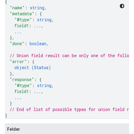
{
"name"
: 
string
,
"metadata"
: 
{
"@type"
: 
string
,
field1
: 
...
,
...
}
,
"done"
: 
boolean
,
// Union field 
result
 can be only one of the follow
"error"
: 
{
object (
Status
)
}
,
"response"
: 
{
"@type"
: 
string
,
field1
: 
...
,
...
}
// End of list of possible types for union field 
res
}
Felder