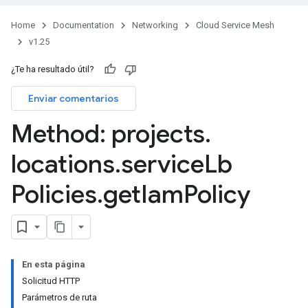
Home
Documentation
Networking
Cloud Service Mesh
v1.25
¿Te ha resultado útil?
Enviar comentarios
Method: projects
.
locations
.
service
Lb
Policies
.
get
Iam
Policy
En esta página
Solicitud HTTP
Parámetros de ruta