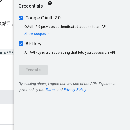
業結果。
ons/*/operations/*}