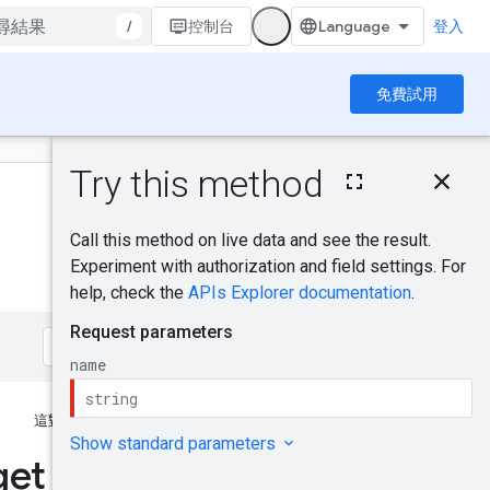
/
控制台
登入
免費試用
這個頁面中的內容
HTTP 要求
路徑參數
要求主體
回應主體
授權範圍
試試看！
這對你有幫助嗎？
get
提供意見