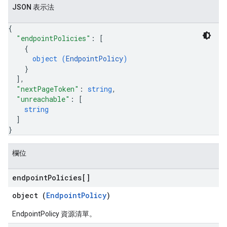
JSON 表示法
{
"endpointPolicies"
: 
[
{
object (
EndpointPolicy
)
}
]
,
"nextPageToken"
: 
string
,
"unreachable"
: 
[
string
]
}
欄位
endpoint
Policies[]
object (
EndpointPolicy
)
EndpointPolicy 資源清單。