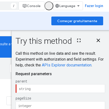
/
Console
Fazer login
Começar gratuitamente
Nesta página
Pedido HTTP
nsulte a
vista geral do Cloud
Parâmetros de
caminho
Parâmetros de
consulta
Corpo do pedido
Corpo da resposta
Âmbitos de
autorização
Isso foi útil?
Testar
Envie comentários