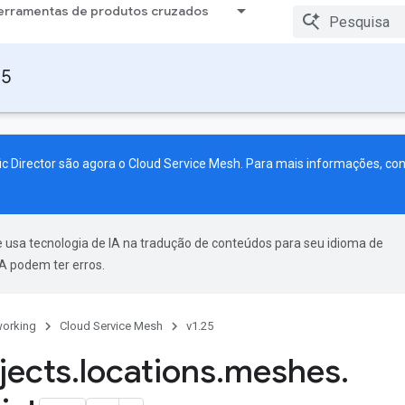
erramentas de produtos cruzados
25
ic Director são agora o Cloud Service Mesh. Para mais informações, co
 usa tecnologia de IA na tradução de conteúdos para seu idioma de
A podem ter erros.
orking
Cloud Service Mesh
v1.25
jects
.
locations
.
meshes
.