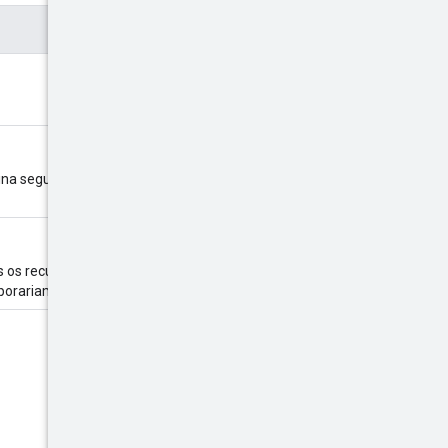
ina seguinte. Se este campo
os os recursos em todas as
orariamente indisponíveis.