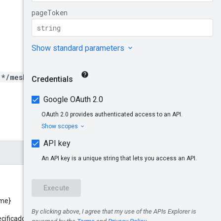
/*/meshes/*}/routeViews
ame}
parent
ecificado
: