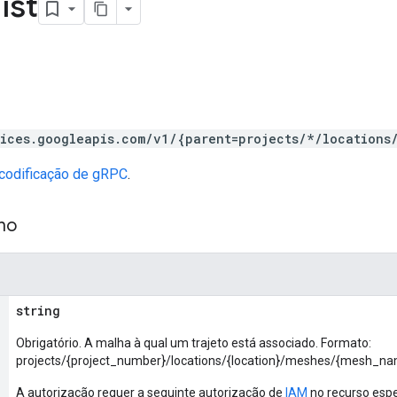
list
vices.googleapis.com/v1/{parent=projects/*/locations
scodificação de gRPC
.
ho
string
Obrigatório. A malha à qual um trajeto está associado. Formato:
projects/{project_number}/locations/{location}/meshes/{mesh_n
A autorização requer a seguinte autorização de
IAM
no recurso esp