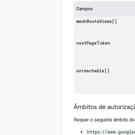
Campos
mesh
Route
Views[]
next
Page
Token
unreachable[]
Âmbitos de autorizaç
Requer o seguinte âmbito do
https://www.google