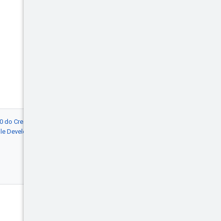
4.0 do Creative Commons
, e as amostras de
gle Developers
. Java é uma marca
Envolver
Blog