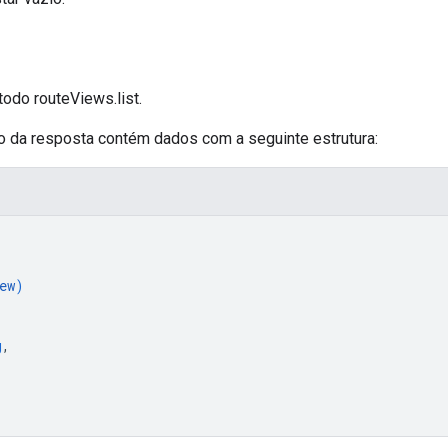
odo routeViews.list.
o da resposta contém dados com a seguinte estrutura:
ew
)
g
,