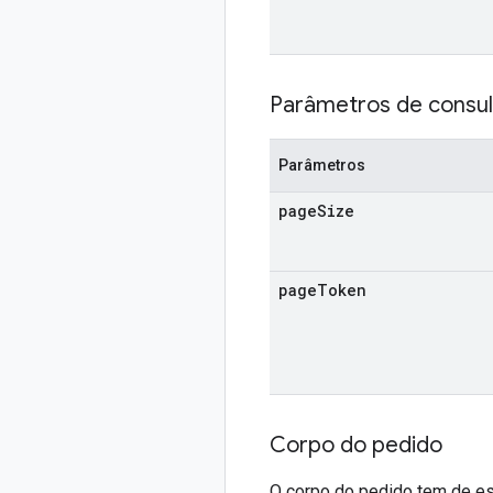
Parâmetros de consul
Parâmetros
page
Size
page
Token
Corpo do pedido
O corpo do pedido tem de est