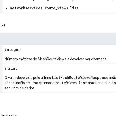
networkservices.route_views.list
ta
integer
Número máximo de MeshRouteViews a devolver por chamada.
string
ListMeshRouteViewsResponse
O valor devolvido pelo último
indi
routeViews.list
continuação de uma chamada
anterior e que o 
seguinte de dados.
ar vazio.