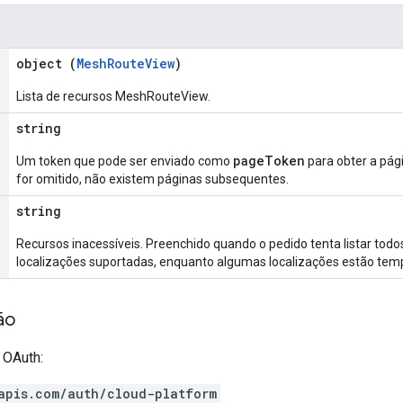
object (
MeshRouteView
)
Lista de recursos MeshRouteView.
string
pageToken
Um token que pode ser enviado como
para obter a pág
for omitido, não existem páginas subsequentes.
string
Recursos inacessíveis. Preenchido quando o pedido tenta listar tod
localizações suportadas, enquanto algumas localizações estão temp
ão
 OAuth:
apis.com/auth/cloud-platform