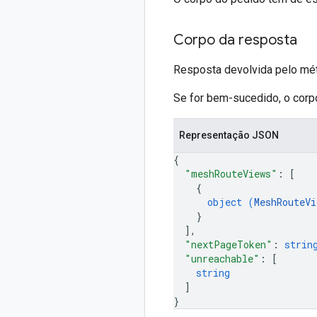
Corpo da resposta
Resposta devolvida pelo mét
Se for bem-sucedido, o corp
Representação JSON
{
"meshRouteViews"
: 
[
{
object (
MeshRouteVi
}
]
,
"nextPageToken"
: 
strin
"unreachable"
: 
[
string
]
}