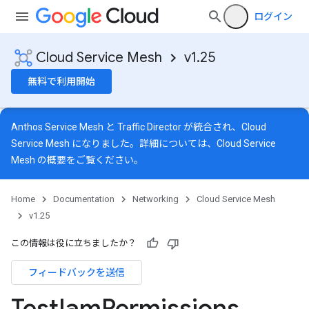
ログイン
Cloud Service Mesh
v1.25
無料で利用開始
Anthos Service Mesh と Traffic Director が統合され、Cloud
Service Mesh になりました。詳細については、
Cloud Service
Mesh の概要
をご覧ください。
Home
Documentation
Networking
Cloud Service Mesh
v1.25
この情報は役に立ちましたか？
フィードバックを送信
Test
Iam
Permissions