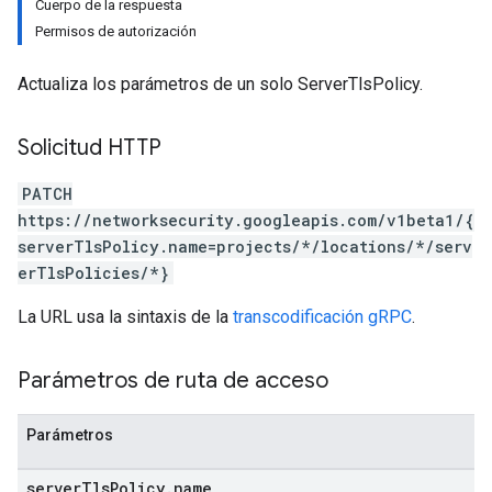
Cuerpo de la respuesta
Permisos de autorización
Actualiza los parámetros de un solo ServerTlsPolicy.
Solicitud HTTP
PATCH
https://networksecurity.googleapis.com/v1beta1/{
serverTlsPolicy.name=projects/*/locations/*/serv
erTlsPolicies/*}
La URL usa la sintaxis de la
transcodificación gRPC
.
Parámetros de ruta de acceso
Parámetros
server
Tls
Policy
.
name