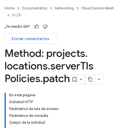
Home
Documentation
Networking
Cloud Service Mesh
v1.25
¿Te resultó útil?
Enviar comentarios
Method: projects
.
locations
.
server
Tls
Policies
.
patch
En esta página
Solicitud HTTP
Parámetros de ruta de acceso
Parámetros de consulta
Cuerpo de la solicitud