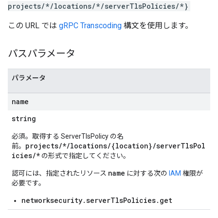
projects/*/locations/*/serverTlsPolicies/*}
この URL では
gRPC Transcoding
構文を使用します。
パスパラメータ
パラメータ
name
string
必須。取得する ServerTlsPolicy の名
projects/*/locations/{location}/serverTlsPol
前。
icies/*
の形式で指定してください。
name
認可には、指定されたリソース
に対する次の
IAM
権限が
必要です。
networksecurity.serverTlsPolicies.get