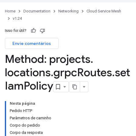
Home
Documentation
Networking
Cloud Service Mesh
v1.24
Isso foi útil?
Envie comentários
Method: projects
.
locations
.
grpc
Routes
.
set
Iam
Policy
Nesta página
Pedido HTTP
Parâmetros de caminho
Corpo do pedido
Corpo da resposta