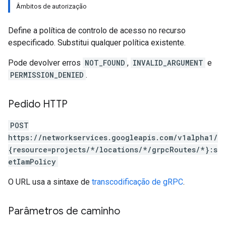
Âmbitos de autorização
Define a política de controlo de acesso no recurso
especificado. Substitui qualquer política existente.
Pode devolver erros
NOT_FOUND
,
INVALID_ARGUMENT
e
PERMISSION_DENIED
.
Pedido HTTP
POST
https://networkservices.googleapis.com/v1alpha1/
{resource=projects/*/locations/*/grpcRoutes/*}:s
etIamPolicy
O URL usa a sintaxe de
transcodificação de gRPC
.
Parâmetros de caminho