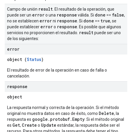
result
Campo de unión
. El resultado de la operación, que
error
response
done
false
puede ser un
o una
válida. Si
==
,
error
response
done
true
no se establecen
ni
. Si
==
, se
error
response
puede establecer
o
. Es posible que algunos
result
servicios no proporcionen el resultado.
puede ser uno
de los siguientes:
error
object (
Status
)
El resultado de error de la operación en caso de falla o
cancelación.
response
object
La respuesta normal y correcta de la operación. Si el método
Delete
original no muestra datos en caso de éxito, como
, la
google.protobuf.Empty
respuesta es
. Si el método original
Get
Create
Update
es
,
o
estándar, la respuesta debe ser el
recurso. Para otros métodos, la respuesta debe tener el tipo