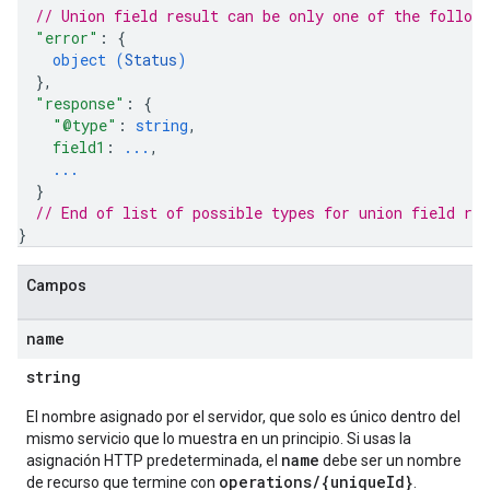
// Union field 
result
 can be only one of the follow
"error"
: 
{
object (
Status
)
}
,
"response"
: 
{
"@type"
: 
string
,
field1
: 
...
,
...
}
// End of list of possible types for union field 
res
}
Campos
name
string
El nombre asignado por el servidor, que solo es único dentro del
mismo servicio que lo muestra en un principio. Si usas la
name
asignación HTTP predeterminada, el
debe ser un nombre
operations/{uniqueId}
de recurso que termine con
.