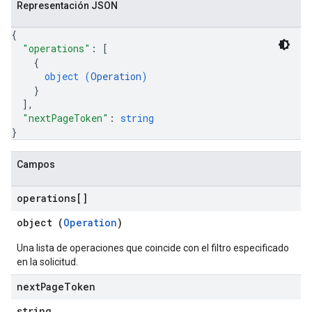
Representación JSON
{
"operations"
: 
[
{
object (
Operation
)
}
]
,
"nextPageToken"
: 
string
}
Campos
operations[]
object (
Operation
)
Una lista de operaciones que coincide con el filtro especificado
en la solicitud.
next
Page
Token
string