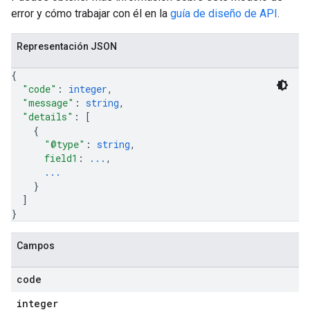
error y cómo trabajar con él en la
guía de diseño de API
.
Representación JSON
{
"code"
: 
integer
,
"message"
: 
string
,
"details"
: 
[
{
"@type"
: 
string
,
field1
: 
...
,
...
}
]
}
Campos
code
integer