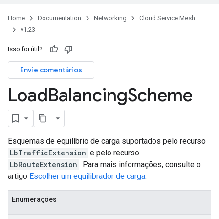
Home
Documentation
Networking
Cloud Service Mesh
v1.23
Isso foi útil?
Envie comentários
Load
Balancing
Scheme
Esquemas de equilíbrio de carga suportados pelo recurso
LbTrafficExtension
e pelo recurso
LbRouteExtension
. Para mais informações, consulte o
artigo
Escolher um equilibrador de carga
.
Enumerações