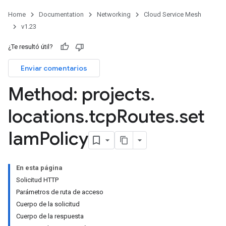
Home
Documentation
Networking
Cloud Service Mesh
v1.23
¿Te resultó útil?
Enviar comentarios
Method: projects
.
locations
.
tcp
Routes
.
set
Iam
Policy
En esta página
Solicitud HTTP
Parámetros de ruta de acceso
Cuerpo de la solicitud
Cuerpo de la respuesta