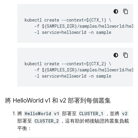
kubectl create --context=${CTX_1} \

    -f ${SAMPLES_DIR}/samples/helloworld/hello
kubectl create --context=${CTX_2} \

    -f ${SAMPLES_DIR}/samples/helloworld/hello
將 Hello
World v1 和 v2 部署到每個叢集
將
HelloWorld v1
部署至
CLUSTER_1
，並將
v2
部署至
CLUSTER_2
，這有助於稍後驗證跨叢集負載
平衡：