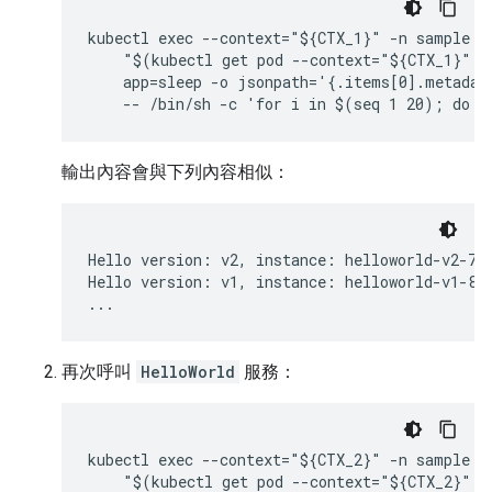
kubectl exec --context="${CTX_1}" -n sample -c
    "$(kubectl get pod --context="${CTX_1}" -n
    app=sleep -o jsonpath='{.items[0].metadata
輸出內容會與下列內容相似：
Hello version: v2, instance: helloworld-v2-758
Hello version: v1, instance: helloworld-v1-86f
...
再次呼叫
HelloWorld
服務：
kubectl exec --context="${CTX_2}" -n sample -c
    "$(kubectl get pod --context="${CTX_2}" -n