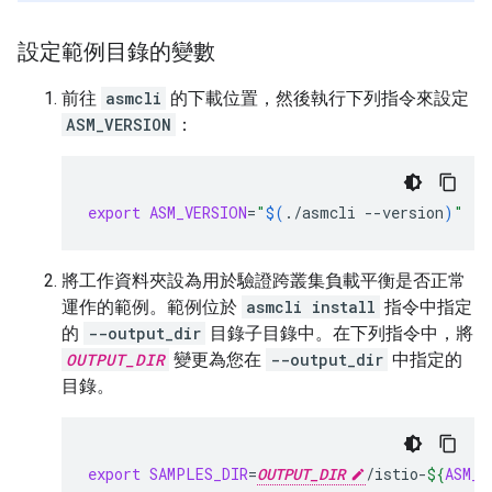
設定範例目錄的變數
前往
asmcli
的下載位置，然後執行下列指令來設定
ASM_VERSION
：
export
ASM_VERSION
=
"
$(
./asmcli
--version
)
"
將工作資料夾設為用於驗證跨叢集負載平衡是否正常
運作的範例。範例位於
asmcli install
指令中指定
的
--output_dir
目錄子目錄中。在下列指令中，將
OUTPUT_DIR
變更為您在
--output_dir
中指定的
目錄。
export
SAMPLES_DIR
=
OUTPUT_DIR
/istio-
${
ASM_V