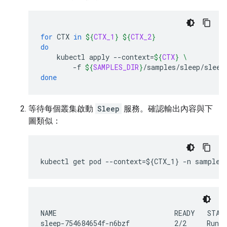
for
CTX
in
${
CTX_1
}
${
CTX_2
}
do
kubectl
apply
--context
=
${
CTX
}
\
-f
${
SAMPLES_DIR
}
/samples/sleep/sleep
done
等待每個叢集啟動
Sleep
服務。確認輸出內容與下
圖類似：
kubectl get pod --context=${CTX_1} -n sample 
NAME                             READY   STATU
sleep-754684654f-n6bzf           2/2     Runni