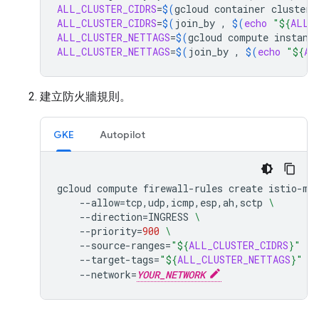
ALL_CLUSTER_CIDRS
=
$(
gcloud
container
clusters
ALL_CLUSTER_CIDRS
=
$(
join_by
,
$(
echo
"
${
ALL_
ALL_CLUSTER_NETTAGS
=
$(
gcloud
compute
instanc
ALL_CLUSTER_NETTAGS
=
$(
join_by
,
$(
echo
"
${
AL
建立防火牆規則。
GKE
Autopilot
gcloud
compute
firewall-rules
create
istio-mu
--allow
=
tcp,udp,icmp,esp,ah,sctp
\
--direction
=
INGRESS
\
--priority
=
900
\
--source-ranges
=
"
${
ALL_CLUSTER_CIDRS
}
"
\
--target-tags
=
"
${
ALL_CLUSTER_NETTAGS
}
"
-
--network
=
YOUR_NETWORK