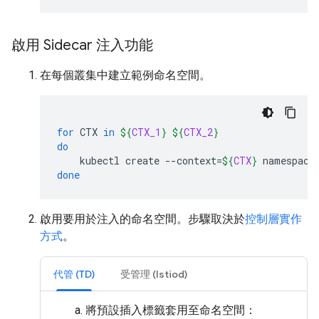
啟用 Sidecar 注入功能
在每個叢集中建立範例命名空間。
for
CTX
in
${
CTX_1
}
${
CTX_2
}
do
kubectl
create
--context
=
${
CTX
}
namespace
done
啟用要用於注入的命名空間。步驟取決於
控制層實作
方式
。
代管 (TD)
受管理 (Istiod)
將預設插入標籤套用至命名空間：