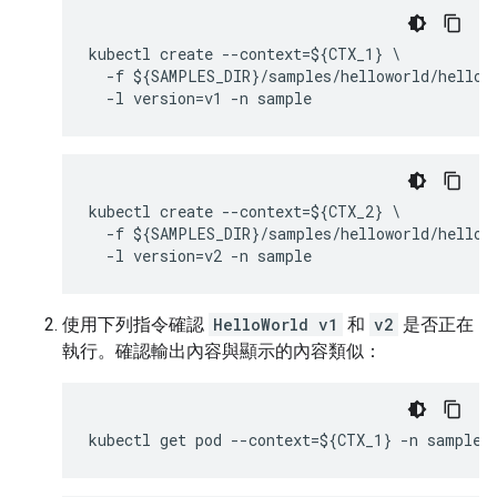
kubectl create --context=${CTX_1} \

  -f ${SAMPLES_DIR}/samples/helloworld/hellowo
  -l version=v1 -n sample
kubectl create --context=${CTX_2} \

  -f ${SAMPLES_DIR}/samples/helloworld/hellowo
  -l version=v2 -n sample
使用下列指令確認
HelloWorld v1
和
v2
是否正在
執行。確認輸出內容與顯示的內容類似：
kubectl get pod --context=${CTX_1} -n sample