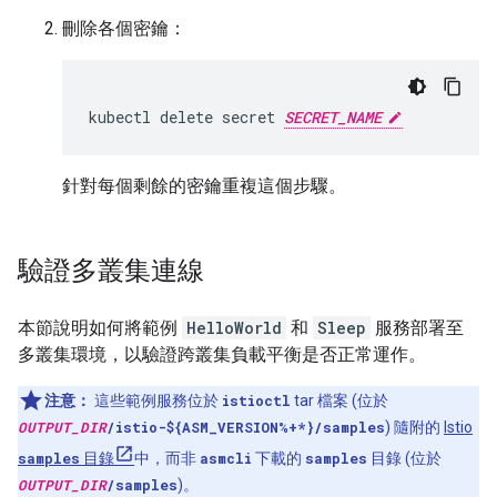
刪除各個密鑰：
kubectl delete secret 
SECRET_NAME
針對每個剩餘的密鑰重複這個步驟。
驗證多叢集連線
本節說明如何將範例
HelloWorld
和
Sleep
服務部署至
多叢集環境，以驗證跨叢集負載平衡是否正常運作。
注意：
這些範例服務位於
istioctl
tar 檔案 (位於
OUTPUT_DIR
/istio-${ASM_VERSION%+*}/samples
) 隨附的
Istio
samples
目錄
中，而非
asmcli
下載的
samples
目錄 (位於
OUTPUT_DIR
/samples
)。