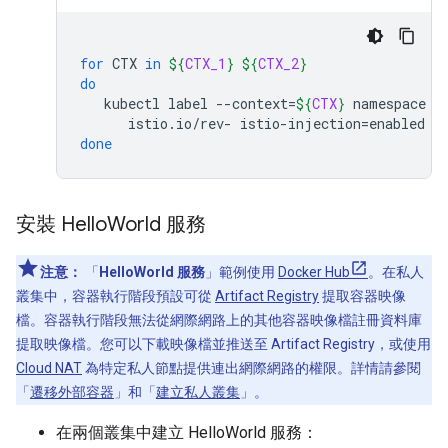
for
CTX
in
${
CTX_1
}
${
CTX_2
}
do
kubectl
label
--context
=
${
CTX
}
namespace
s
istio.io/rev-
istio-injection
=
enabled
done
安裝 Hello
World 服務
注意：
「
HelloWorld 服務
」範例使用
Docker Hub
。在私人
叢集中，容器執行階段預設可從
Artifact Registry
提取容器映像
檔。容器執行階段無法從網際網路上的其他容器映像檔註冊資料庫
提取映像檔。您可以下載映像檔並推送至 Artifact Registry，或使用
Cloud NAT
為特定私人節點提供連出網際網路的權限。詳情請參閱
「
遷移外部容器
」和「
建立私人叢集
」。
在兩個叢集中建立 HelloWorld 服務：