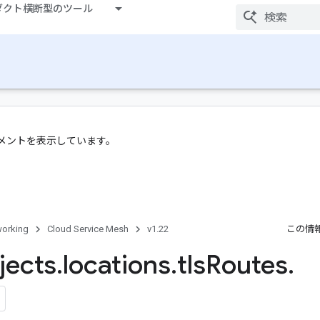
ダクト横断型のツール
 のドキュメントを表示しています。
orking
Cloud Service Mesh
v1.22
この情
jects
.
locations
.
tls
Routes
.