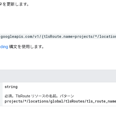
メータを更新します。
.googleapis.com/v1/{tlsRoute.name=projects/*/locatio
ding
構文を使用します。
string
必須。TlsRoute リソースの名前。パターン
projects/*/locations/global/tlsRoutes/tls_route_nam