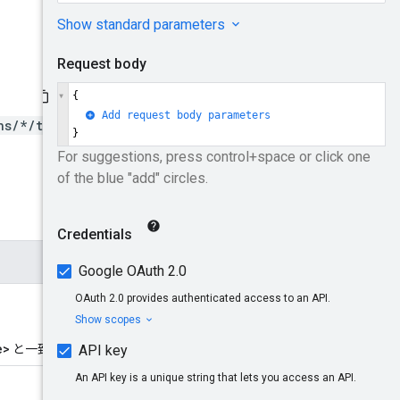
ns/*/tlsRoutes/*}
e>
と一致します。