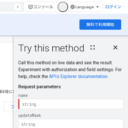
/
コンソール
ログイン
無料で利用開始
このページの内容
HTTP リクエスト
パスパラメータ
クエリ パラメータ
リクエストの本文
レスポンスの本文
認可スコープ
報は役に立ちましたか？
試してみる
フィードバックを送信