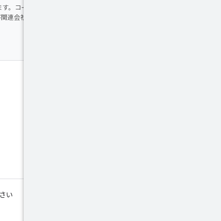
ます。コードサンプルは
Apache 2.0 ライセ
 および関連会社の登録商標です。
つながる
ブログ
イベント
X（Twitter）
YouTube の Google Cloud チャンネル
YouTube の Google Cloud Tech チャンネル
ださい