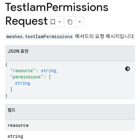
Test
Iam
Permissions
Request
meshes.testIamPermissions
메서드의 요청 메시지입니다.
JSON 표현
{
"resource"
: 
string
,
"permissions"
: 
[
string
]
}
필드
resource
string