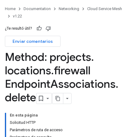
Home
Documentation
Networking
Cloud Service Mesh
v1.22
¿Te resultó útil?
Enviar comentarios
Method: projects
.
locations
.
firewall
Endpoint
Associations
.
delete
En esta página
Solicitud HTTP
Parámetros de ruta de acceso