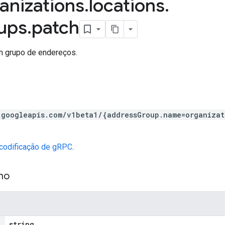
anizations
.
locations
.
ups
.
patch
m grupo de endereços.
.googleapis.com/v1beta1/{addressGroup.name=organizat
scodificação de gRPC
.
ho
string