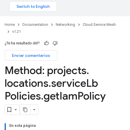
Home
Documentation
Networking
Cloud Service Mesh
v1.21
¿Te ha resultado útil?
Enviar comentarios
Method: projects
.
locations
.
service
Lb
Policies
.
get
Iam
Policy
En esta página