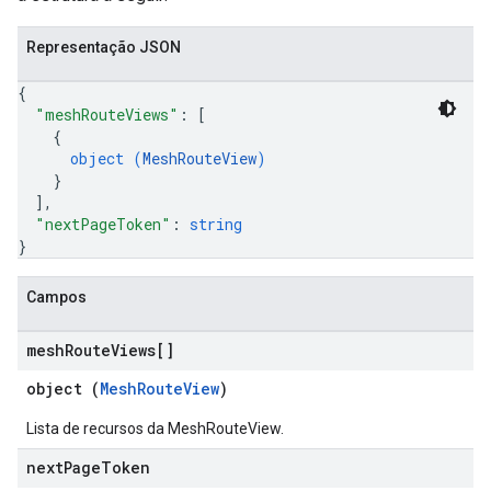
Representação JSON
{
"meshRouteViews"
: 
[
{
object (
MeshRouteView
)
}
]
,
"nextPageToken"
: 
string
}
Campos
mesh
Route
Views[]
object (
MeshRouteView
)
Lista de recursos da MeshRouteView.
next
Page
Token