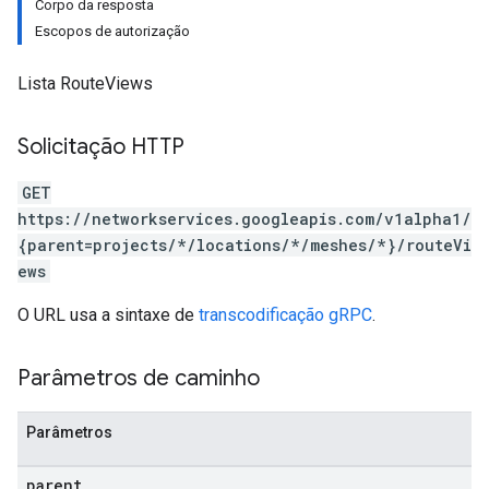
Corpo da resposta
Escopos de autorização
Lista RouteViews
Solicitação HTTP
GET
https://networkservices.googleapis.com/v1alpha1/
{parent=projects/*/locations/*/meshes/*}/routeVi
ews
O URL usa a sintaxe de
transcodificação gRPC
.
Parâmetros de caminho
Parâmetros
parent