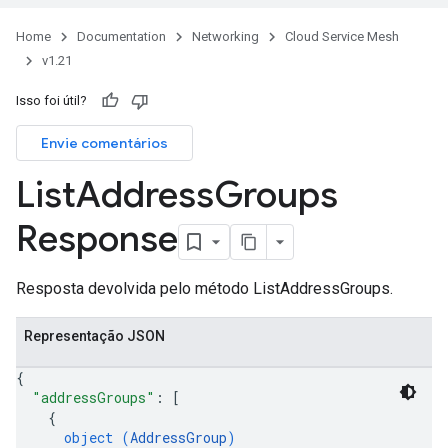
Home
Documentation
Networking
Cloud Service Mesh
v1.21
Isso foi útil?
Envie comentários
List
Address
Groups
Response
Resposta devolvida pelo método ListAddressGroups.
Representação JSON
{
"addressGroups"
: 
[
{
object (
AddressGroup
)