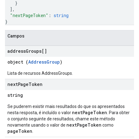
}
]
,
"nextPageToken"
: 
string
}
Campos
address
Groups[]
object (
AddressGroup
)
Lista de recursos AddressGroups.
next
Page
Token
string
Se puderem existir mais resultados do que os apresentados
nextPageToken
nesta resposta, é incluído o valor
. Para obter
o conjunto seguinte de resultados, chame este método
nextPageToken
novamente usando o valor de
como
pageToken
.