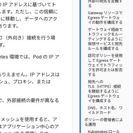
外部の宛先を定義す
IP アドレスに基づいてト
る
します。ただし、この信頼に
Gateway リソースで
Egress ゲートウェ
由に移動し、データへのアク
イの動作を構成する
あります。
ゲートウェイ経由で
トラフィックをルー
下り（外向き）接続を行う場
ティングするように
仮想サービスと宛先
す。
ルールを構成する
認可ポリシーを使用
s 環境では、Pod の IP ア
して Egress ゲート
ウェイでトラフィッ
クを許可または拒否
りえません。IP アドレスは
する
シュ、プロキシ、または
宛先への
TLS（HTTPS）接続
を開始するように
Egress ゲートウェ
ムで、外部接続の要件が異なる
イを構成する
DNS、ホスト名、ワ
イルドカード
ビス メッシュを使用すると、ア
ポリシーの管理者によ
る適用
はアプリケーション中心のア
Kubernetes ロール