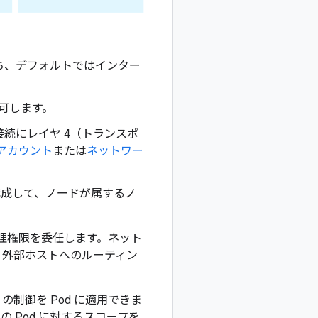
を持ち、デフォルトではインター
許可します。
の接続にレイヤ 4（トランスポ
アカウント
または
ネットワー
構成して、ノードが属するノ
、管理権限を委任します。ネット
イし、外部ホストへのルーティン
 の制御を Pod に適用できま
定の Pod に対するスコープを