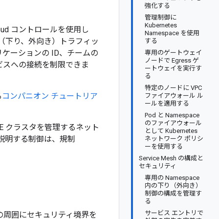
強化する
管理制御に
Kubernetes
Cloud コントロールを使用し
Namespace を使用
の送信（下り、外向き）トラフィッ
する
ケーションの ID、チームの
専用のゲートウェイ
ノードで Egress ゲ
ービスへの接続を制限できま
ートウェイを実行す
る
特定のノードに VPC
る
コンパニオン チュートリア
ファイアウォール ル
ールを適用する
Pod と Namespace
のファイアウォール
E クラスタを管理するネット
として Kubernetes
で説明する制御は、規制
ネットワーク ポリシ
ーを使用する
Service Mesh の構成と
セキュリティ
専用の Namespace
内の下り（外向き）
制御の構成を管理す
る
サービス エントリで
の周囲にセキュリティ境界を