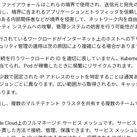
ファイアウォールはこれらの境界で使用され、送信元と宛先の 
否し、境界に含まれるアプリケーションとトラフィックを信頼
のある内部関係者などが境界を侵害して、ネットワーク内を自
ーティ システムへの攻撃、管理システムの妨害を行う可能性が
タ上で実行されているワークロードがインターネット上のホストへの
セキュリティ管理の適用は次の原因により複雑になる場合がありま
接続を行うワークロードの ID を適切に表していません。Kubernete
当てられ、Pod が稼働したときに頻繁にリサイクルされます。
数で固定された IP アドレスのセットを特定することは通常あ
ジョンごとに異なります。広い範囲から取得されるか、キャッ
あります。
を共有し、複数のマルチテナント クラスタを共有する複数のチー
ogle Cloud上のフルマネージド サービス メッシュです。サー
一貫した方法で接続、管理、保護できます。サービス メッシュ