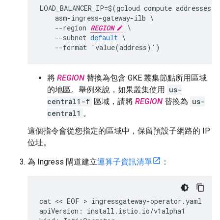
LOAD_BALANCER_IP
=
$
(
gcloud
compute
addresses
c
asm
-
ingress
-
gateway
-
ilb
--
region
REGION
--
subnet
default
--
format
'
value
(
address
)
'
)
將
REGION
替換為包含 GKE 叢集節點所用區域
的地區。舉例來說，如果叢集使用
us-
central1-f
區域，請將
REGION
替換為
us-
central1
。
這個指令會從您指定的區域中，保留預設子網路的 IP
位址。
為 Ingress 閘道建立
運算子資訊清單
：
cat
 << 
EOF
 > 
ingressgateway
-
operator
.
yaml
apiVersion
:
install
.
istio
.
io
/
v1alpha1