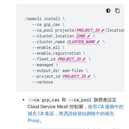
.
/
asmcli
install
\
--
ca
gcp_cas
\
--
ca_pool
projects
/
PROJECT_ID
/
locations
--
cluster_location
ZONE
\
--
cluster_name
CLUSTER_NAME
\
--
enable_all
\
--
enable_registration
\
--
fleet_id
PROJECT_ID
\
--
managed
\
--
output_dir
asm
-
files
\
--
project_id
PROJECT_ID
\
--
verbose
--ca gcp_cas
和
--ca_pool
旗標會設定
Cloud Service Mesh 控制層，
使用 CA 服務中的
補充 CA 集區，將憑證核發給網格中的補充
Proxy
。