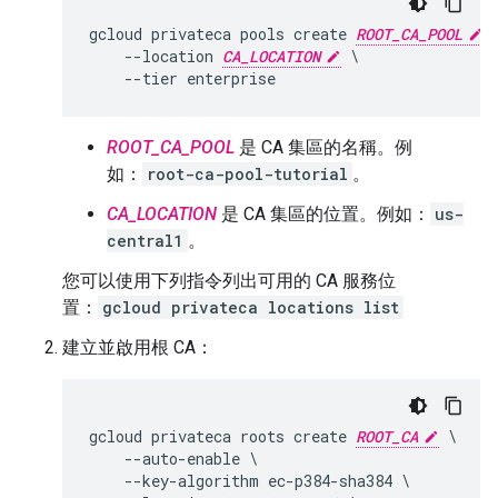
gcloud privateca pools create 
ROOT_CA_POOL
 \
    --location 
CA_LOCATION
 \

ROOT_CA_POOL
是 CA 集區的名稱。例
如：
root-ca-pool-tutorial
。
CA_LOCATION
是 CA 集區的位置。例如：
us-
central1
。
您可以使用下列指令列出可用的 CA 服務位
置：
gcloud privateca locations list
建立並啟用根 CA：
gcloud
privateca
roots
create
ROOT_CA
--
auto
-
enable
--
key
-
algorithm
ec
-
p384
-
sha384