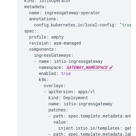
kind
:
IstioOperator
metadata
:
name
:
ingressgateway
-
operator
annotations
:
config
.
kubernetes
.
io
/
local
-
config
:
"true"
spec
:
profile
:
empty
revision
:
asm
-
managed
components
:
ingressGateways
:
-
name
:
istio
-
ingressgateway
namespace
:
GATEWAY_NAMESPACE
enabled
:
true
k8s
:
overlays
:
-
apiVersion
:
apps
/
v1
kind
:
Deployment
name
:
istio
-
ingressgateway
patches
:
-
path
:
spec
.
template
.
metadata
.
anno
value
:
inject
.
istio
.
io
/
templates
:
gate
-
path
:
spec
.
template
.
metadata
.
labe