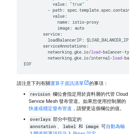
value
:
"true"
-
path
:
spec
.
template
.
spec
.
containe
value
:
name
:
istio
-
proxy
image
:
auto
service
:
loadBalancerIP
:
$
LOAD_BALANCER_IP
serviceAnnotations
:
networking
.
gke
.
io
/
load
-
balancer
-
type
networking
.
gke
.
io
/
internal
-
load
-
bala
EOF
請注意下列有關
運算子資訊清單
的事項：
revision
欄位會指定用於資料層的代管 Cloud
Service Mesh 發布管道。如果您使用控制層的
快速或穩定發布管道
，請變更這個欄位的值。
overlays
部分中指定的
annotation
、
label
和
image
可
自動為輸
入閘道部署項目注入 Proxy 設定
。