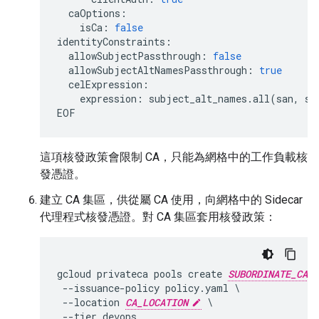
caOptions
:
isCa
:
false
identityConstraints
:
allowSubjectPassthrough
:
false
allowSubjectAltNamesPassthrough
:
true
celExpression
:
expression
:
subject_alt_names
.
all
(
san
,
sa
EOF
這項核發政策會限制 CA，只能為網格中的工作負載核
發憑證。
建立 CA 集區，供從屬 CA 使用，向網格中的 Sidecar
代理程式核發憑證。對 CA 集區套用核發政策：
gcloud privateca pools create 
SUBORDINATE_CA_P
 --issuance-policy policy.yaml \

 --location 
CA_LOCATION
 \
