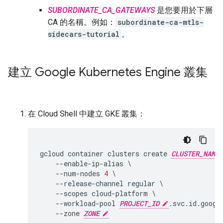
SUBORDINATE_CA_GATEWAYS
是您要用於下層
CA 的名稱。例如：
subordinate-ca-mtls-
sidecars-tutorial
。
建立 Google Kubernetes Engine 叢集
在 Cloud Shell 中建立 GKE 叢集：
gcloud
container
clusters
create
CLUSTER_NAME
--
enable
-
ip
-
alias
--
num
-
nodes
4
--
release
-
channel
regular
--
scopes
cloud
-
platform
--
workload
-
pool
PROJECT_ID
.
svc.id.goog
--
zone
ZONE