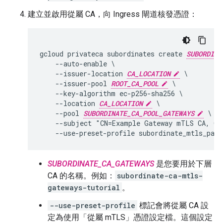
建立並啟用從屬 CA，向 Ingress 閘道核發憑證：
gcloud privateca subordinates create 
SUBORDINA
    --auto-enable \

    --issuer-location 
CA_LOCATION
 \

    --issuer-pool 
ROOT_CA_POOL
 \

    --key-algorithm ec-p256-sha256 \

    --location 
CA_LOCATION
 \

    --pool 
SUBORDINATE_CA_POOL_GATEWAYS
 \

    --subject "CN=Example Gateway mTLS CA, O=
SUBORDINATE_CA_GATEWAYS
是您要用於下層
CA 的名稱。例如：
subordinate-ca-mtls-
gateways-tutorial
。
--use-preset-profile
標記會將從屬 CA 設
定為使用「從屬 mTLS」
憑證設定檔。這個設定