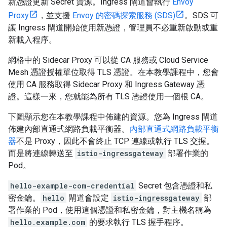
新憑證更新 Secret 資源。Ingress 閘道會執行
Envoy
Proxy
，並支援
Envoy 的密碼探索服務 (SDS)
。SDS 可
讓 Ingress 閘道開始使用新憑證，管理員不必重新啟動或重
新載入程序。
網格中的 Sidecar Proxy 可以從 CA 服務或 Cloud Service
Mesh 憑證授權單位取得 TLS 憑證。在本教學課程中，您會
使用 CA 服務取得 Sidecar Proxy 和 Ingress Gateway 憑
證。這樣一來，您就能為所有 TLS 憑證使用一個根 CA。
下圖顯示您在本教學課程中佈建的資源。您為 Ingress 閘道
佈建內部直通式網路負載平衡器。
內部直通式網路負載平衡
器
不是 Proxy，因此不會終止 TCP 連線或執行 TLS 交握。
而是將連線轉送至
istio-ingressgateway
部署作業的
Pod。
hello-example-com-credential
Secret 包含憑證和私
密金鑰。
hello
閘道會設定
istio-ingressgateway
部
署作業的 Pod，使用這個憑證和私密金鑰，對主機名稱為
hello.example.com
的要求執行 TLS 握手程序。