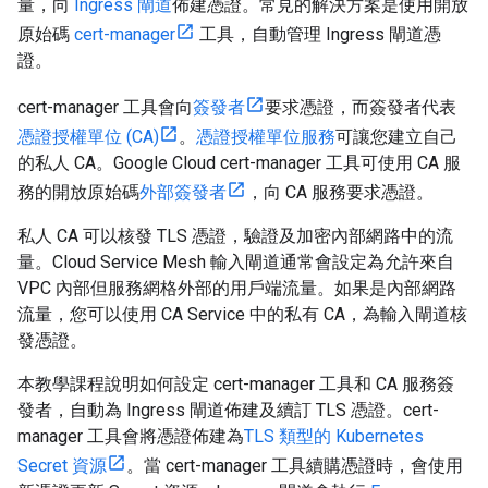
量，向
Ingress 閘道
佈建憑證。常見的解決方案是使用開放
原始碼
cert-manager
工具，自動管理 Ingress 閘道憑
證。
cert-manager 工具會向
簽發者
要求憑證，而簽發者代表
憑證授權單位 (CA)
。
憑證授權單位服務
可讓您建立自己
的私人 CA。Google Cloud cert-manager 工具可使用 CA 服
務的開放原始碼
外部簽發者
，向 CA 服務要求憑證。
私人 CA 可以核發 TLS 憑證，驗證及加密內部網路中的流
量。Cloud Service Mesh 輸入閘道通常會設定為允許來自
VPC 內部但服務網格外部的用戶端流量。如果是內部網路
流量，您可以使用 CA Service 中的私有 CA，為輸入閘道核
發憑證。
本教學課程說明如何設定 cert-manager 工具和 CA 服務簽
發者，自動為 Ingress 閘道佈建及續訂 TLS 憑證。cert-
manager 工具會將憑證佈建為
TLS 類型的 Kubernetes
Secret 資源
。當 cert-manager 工具續購憑證時，會使用