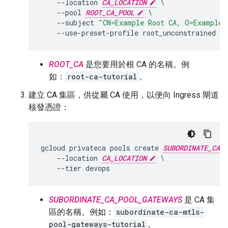
--
location
CA_LOCATION
--
pool
ROOT_CA_POOL
--
subject
"CN=Example Root CA, O=Example 
--
use
-
preset
-
profile
root_unconstrained
ROOT_CA
是您要用於根 CA 的名稱。例
如：
root-ca-tutorial
。
建立 CA 集區，供從屬 CA 使用，以便向 Ingress 閘道
核發憑證：
gcloud privateca pools create 
SUBORDINATE_CA_P
    --location 
CA_LOCATION
 \

SUBORDINATE_CA_POOL_GATEWAYS
是 CA 集
區的名稱。例如：
subordinate-ca-mtls-
pool-gateways-tutorial
。