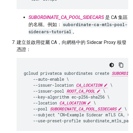
SUBORDINATE_CA_POOL_SIDECARS
是 CA 集區
的名稱。例如：
subordinate-ca-mtls-pool-
sidecars-tutorial
。
建立並啟用從屬 CA，向網格中的 Sidecar Proxy 核發
憑證：
gcloud privateca subordinates create 
SUBORDINA
    --auto-enable \

    --issuer-location 
CA_LOCATION
 \

    --issuer-pool 
ROOT_CA_POOL
 \

    --key-algorithm ec-p256-sha256 \

    --location 
CA_LOCATION
 \

    --pool 
SUBORDINATE_CA_POOL_SIDECARS
 \

    --subject "CN=Example Sidecar mTLS CA, O=