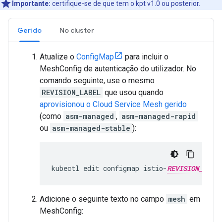
Importante:
certifique-se de que tem o kpt v1.0 ou posterior.
Gerido
No cluster
Atualize o
ConfigMap
para incluir o
MeshConfig de autenticação do utilizador. No
comando seguinte, use o mesmo
REVISION_LABEL
que usou quando
aprovisionou o Cloud Service Mesh gerido
(como
asm-managed
,
asm-managed-rapid
ou
asm-managed-stable
):
kubectl edit configmap istio-
REVISION_LABE
Adicione o seguinte texto no campo
mesh
em
MeshConfig: