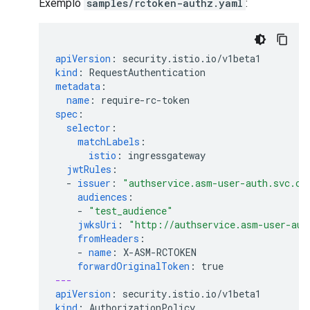
Exemplo
samples/rctoken-authz.yaml
:
apiVersion
:
security.istio.io/v1beta1
kind
:
RequestAuthentication
metadata
:
name
:
require-rc-token
spec
:
selector
:
matchLabels
:
istio
:
ingressgateway
jwtRules
:
-
issuer
:
"authservice.asm-user-auth.svc.cl
audiences
:
-
"test_audience"
jwksUri
:
"http://authservice.asm-user-aut
fromHeaders
:
-
name
:
X-ASM-RCTOKEN
forwardOriginalToken
:
true
---
apiVersion
:
security.istio.io/v1beta1
kind
:
AuthorizationPolicy