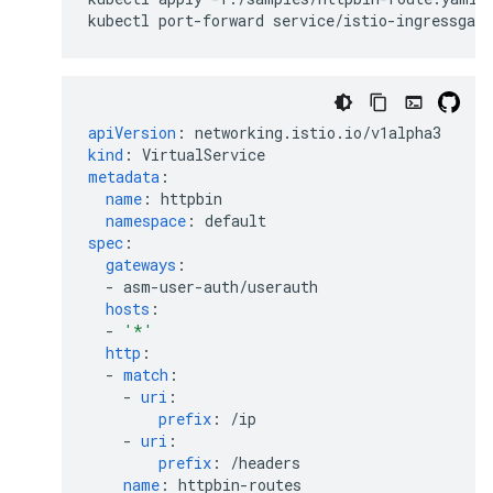
kubectl
port-forward
service/istio-ingressgate
apiVersion
:
networking.istio.io/v1alpha3
kind
:
VirtualService
metadata
:
name
:
httpbin
namespace
:
default
spec
:
gateways
:
-
asm-user-auth/userauth
hosts
:
-
'*'
http
:
-
match
:
-
uri
:
prefix
:
/ip
-
uri
:
prefix
:
/headers
name
:
httpbin-routes