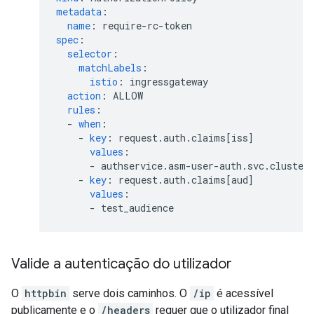
metadata
:
name
:
require-rc-token
spec
:
selector
:
matchLabels
:
istio
:
ingressgateway
action
:
ALLOW
rules
:
-
when
:
-
key
:
request.auth.claims[iss]
values
:
-
authservice.asm-user-auth.svc.cluster
-
key
:
request.auth.claims[aud]
values
:
-
test_audience
Valide a autenticação do utilizador
O
httpbin
serve dois caminhos. O
/ip
é acessível
publicamente e o
/headers
requer que o utilizador final