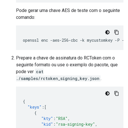
Pode gerar uma chave AES de teste com o seguinte
comando:
openssl
enc
-aes-256-cbc
-k
mycustomkey
-P
-m
Prepare a chave de assinatura do RCToken com o
seguinte formato ou use o exemplo do pacote, que
pode ver
cat
./samples/rctoken_signing_key.json
.
{
"keys"
:[
{
"kty"
:
"RSA"
,
"kid"
:
"rsa-signing-key"
,