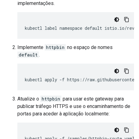
implementações.
kubectl
label
namespace
default
istio.io/rev
=
Implemente
httpbin
no espaço de nomes
default
.
kubectl
apply
-f
https://raw.githubuserconten
Atualize o
httpbin
para usar este gateway para
publicar tráfego HTTPS e use o encaminhamento de
portas para aceder à aplicação localmente:
kubectl
apply
-f./samples/httpbin-route.yaml