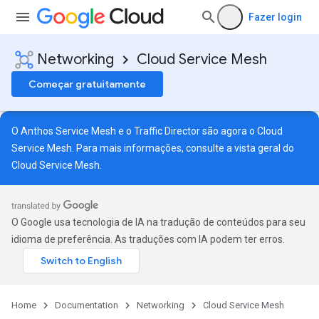
Fazer login
Networking
Cloud Service Mesh
Começar gratuitamente
O Anthos Service Mesh e o Traffic Director são agora o Cloud
Service Mesh. Para mais informações, consulte a
vista geral do
Cloud Service Mesh
.
O Google usa tecnologia de IA na tradução de conteúdos para seu
idioma de preferência. As traduções com IA podem ter erros.
Home
Documentation
Networking
Cloud Service Mesh