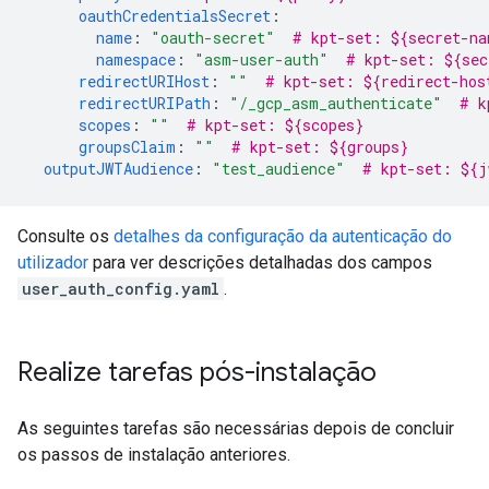
oauthCredentialsSecret
:
name
:
"oauth-secret"
# kpt-set: ${secret-na
namespace
:
"asm-user-auth"
# kpt-set: ${sec
redirectURIHost
:
""
# kpt-set: ${redirect-hos
redirectURIPath
:
"/_gcp_asm_authenticate"
# k
scopes
:
""
# kpt-set: ${scopes}
groupsClaim
:
""
# kpt-set: ${groups}
outputJWTAudience
:
"test_audience"
# kpt-set: ${j
Consulte os
detalhes da configuração da autenticação do
utilizador
para ver descrições detalhadas dos campos
user_auth_config.yaml
.
Realize tarefas pós-instalação
As seguintes tarefas são necessárias depois de concluir
os passos de instalação anteriores.