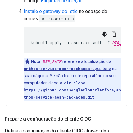
o artigo
Etiquetas de injeção
.
Instale o gateway do Istio
no espaço de
nomes
asm-user-auth
.
kubectl
apply
-n
asm-user-auth
-f
DIR_PATH
Nota:
DIR_PATH
refere-se à localização do
anthos-service-mesh-packages
repositório
na
sua máquina. Se não tiver este repositório no seu
computador, clone-o:
git clone
https://github.com/GoogleCloudPlatform/an
thos-service-mesh-packages.git
Prepare a configuração do cliente OIDC
Defina a configuração do cliente OIDC através dos