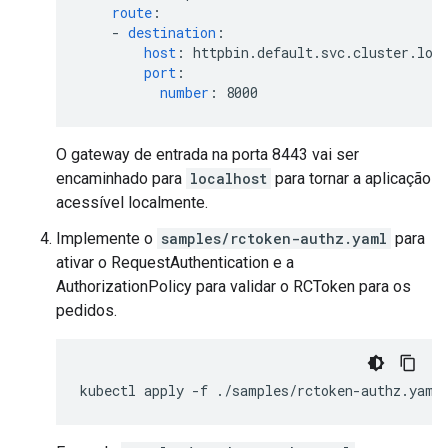
route
:
-
destination
:
host
:
httpbin.default.svc.cluster.loc
port
:
number
:
8000
O gateway de entrada na porta 8443 vai ser
encaminhado para
localhost
para tornar a aplicação
acessível localmente.
Implemente o
samples/rctoken-authz.yaml
para
ativar o RequestAuthentication e a
AuthorizationPolicy para validar o RCToken para os
pedidos.
kubectl
apply
-f
./samples/rctoken-authz.yaml