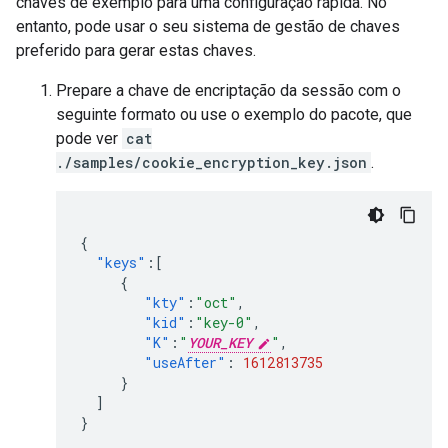
chaves de exemplo para uma configuração rápida. No
entanto, pode usar o seu sistema de gestão de chaves
preferido para gerar estas chaves.
Prepare a chave de encriptação da sessão com o
seguinte formato ou use o exemplo do pacote, que
pode ver
cat
./samples/cookie_encryption_key.json
.
{
"keys"
:[
{
"kty"
:
"oct"
,
"kid"
:
"key-0"
,
"K"
:
"
YOUR_KEY
"
,
"useAfter"
:
1612813735
}
]
}