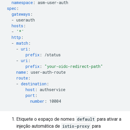
namespace
:
asm-user-auth
spec
:
gateways
:
-
userauth
hosts
:
-
'*'
http
:
-
match
:
-
uri
:
prefix
:
/status
-
uri
:
prefix
:
"your-oidc-redirect-path"
name
:
user-auth-route
route
:
-
destination
:
host
:
authservice
port
:
number
:
10004
Etiquete o espaço de nomes
default
para ativar a
injeção automática de
istio-proxy
para