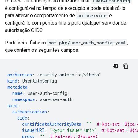
fornecer autenticação ao utilizador final.
UserAuthConfig
é configurável no tempo de execução e pode atualizá-lo
para alterar o comportamento de
authservice
e
configurá-lo com pontos finais para qualquer servidor de
autorização OIDC.
Pode ver o ficheiro
cat pkg/user_auth_config.yaml
,
que contém os seguintes campos:
apiVersion
:
security.anthos.io/v1beta1
kind
:
UserAuthConfig
metadata
:
name
:
user-auth-config
namespace
:
asm-user-auth
spec
:
authentication
:
oidc
:
certificateAuthorityData
:
""
# kpt-set: ${ca-
issuerURI
:
"<your
issuer
uri>"
# kpt-set: ${i
proxy
:
""
# kpt-set: ${proxy}