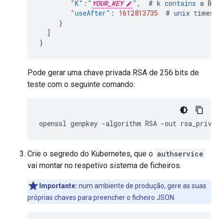
"K"
:
"
YOUR_KEY
"
,
#
k
co
nta
i
ns
a
Ba
"useAfter"
:
1612813735
#
u
n
ix
t
imes
t
}
]
}
Pode gerar uma chave privada RSA de 256 bits de
teste com o seguinte comando:
openssl
genpkey
-algorithm
RSA
-out
rsa_priva
Crie o segredo do Kubernetes, que o
authservice
vai montar no respetivo sistema de ficheiros.
Importante:
num ambiente de produção, gere as suas
próprias chaves para preencher o ficheiro JSON.