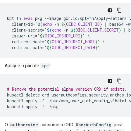
kpt
fn
eval
pkg
--image
gcr.io/kpt-fn/apply-setters:
client-id
=
"
$(
echo
-n
${
OIDC_CLIENT_ID
}
|
base64
-w
client-secret
=
"
$(
echo
-n
${
OIDC_CLIENT_SECRET
}
|
b
issuer-uri
=
"
${
OIDC_ISSUER_URI
}
"
\
redirect-host
=
"
${
OIDC_REDIRECT_HOST
}
"
\
redirect-path
=
"
${
OIDC_REDIRECT_PATH
}
"
Aplique o pacote
kpt
:
# Remove the potential alpha version CRD if exists.
kubectl
delete
crd
userauthconfigs.security.anthos.io

kubectl
apply
-f
./pkg/asm_user_auth_config_v1beta1.y
kubectl
apply
-f
O
authservice
consome o CRD
UserAuthConfig
para