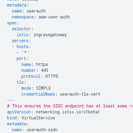
metadata
:
name
:
userauth
namespace
:
asm-user-auth
spec
:
selector
:
istio
:
ingressgateway
servers
:
-
hosts
:
-
'*'
port
:
name
:
https
number
:
443
protocol
:
HTTPS
tls
:
mode
:
SIMPLE
credentialName
:
userauth-tls-cert
---
# This ensures the OIDC endpoint has at least some r
apiVersion
:
networking.istio.io/v1beta1
kind
:
VirtualService
metadata
:
name
:
userauth-oidc