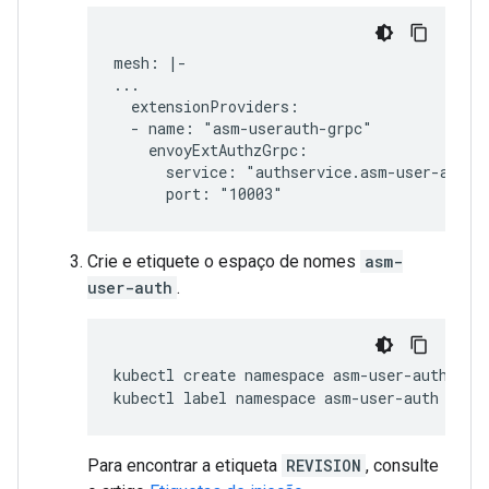
mesh: |-

...

  extensionProviders:

  - name: "asm-userauth-grpc"

    envoyExtAuthzGrpc:

      service: "authservice.asm-user-auth.s
Crie e etiquete o espaço de nomes
asm-
user-auth
.
kubectl
create
namespace
asm-user-auth

kubectl
label
namespace
asm-user-auth
isti
Para encontrar a etiqueta
REVISION
, consulte