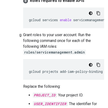
Roles required to enable APIs
gcloud
services
enable
servicemanagement
Grant roles to your user account. Run the
following command once for each of the
following IAM roles:
roles/servicemanagement.admin
gcloud
projects
add-iam-policy-binding
P
Replace the following:
PROJECT_ID
: Your project ID.
USER_IDENTIFIER
: The identifier for