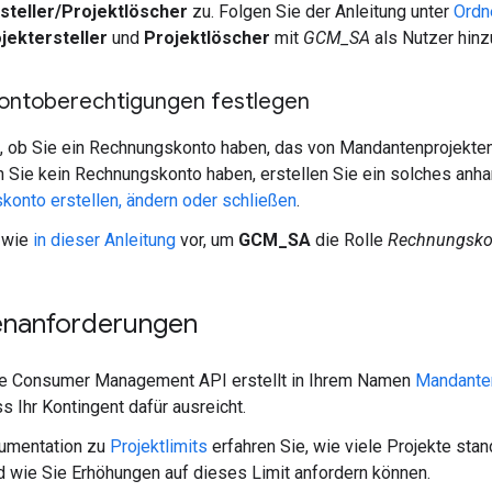
steller/Projektlöscher
zu. Folgen Sie der Anleitung unter
Ordne
jektersteller
und
Projektlöscher
mit
GCM_SA
als Nutzer hinz
ontoberechtigungen festlegen
e, ob Sie ein Rechnungskonto haben, das von Mandantenprojekt
 Sie kein Rechnungskonto haben, erstellen Sie ein solches anha
onto erstellen, ändern oder schließen
.
 wie
in dieser Anleitung
vor, um
GCM_SA
die Rolle
Rechnungsko
enanforderungen
ce Consumer Management API erstellt in Ihrem Namen
Mandante
ss Ihr Kontingent dafür ausreicht.
kumentation zu
Projektlimits
erfahren Sie, wie viele Projekte sta
 wie Sie Erhöhungen auf dieses Limit anfordern können.