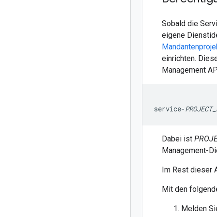
Sobald die Serv
eigene Dienstide
Mandantenproje
einrichten. Die
Management API 
service-
PROJECT_
Dabei ist
PROJ
Management-Dien
Im Rest dieser 
Mit den folgende
Melden Sie