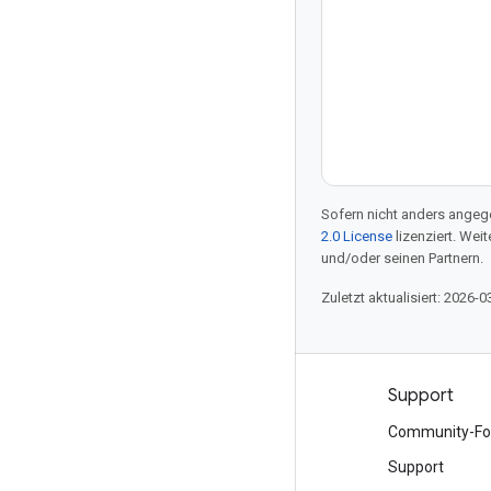
Sofern nicht anders angege
2.0 License
lizenziert. Wei
und/oder seinen Partnern.
Zuletzt aktualisiert: 2026-0
Produkte und Preise
Support
Alle Produkte ansehen
Community-Fo
Google Cloud-Preise
Support