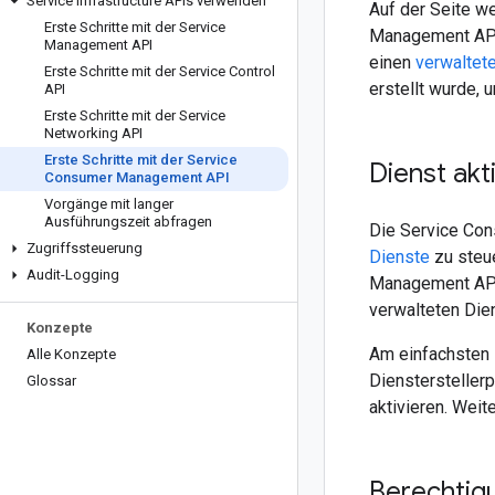
Service Infrastructure APIs verwenden
Auf der Seite w
Erste Schritte mit der Service
Management API 
Management API
einen
verwaltet
Erste Schritte mit der Service Control
erstellt wurde, 
API
Erste Schritte mit der Service
Networking API
Erste Schritte mit der Service
Dienst akt
Consumer Management API
Vorgänge mit langer
Ausführungszeit abfragen
Die Service Con
Zugriffssteuerung
Dienste
zu steue
Audit-Logging
Management API 
verwalteten Die
Konzepte
Am einfachsten 
Alle Konzepte
Diensterstellerp
Glossar
aktivieren. Weit
Berechtig