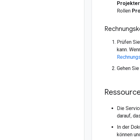
Projekter
Rollen
Pro
Rechnungsk
Prüfen Si
kann. Wenn
Rechnungsk
Gehen Sie
Ressourc
Die Servi
darauf, da
In der Do
können und