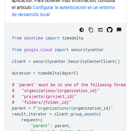
aplicación. Para obtener más información, consulta
el artículo
Configurar la autenticación en un entorno
de desarrollo local
.
from
datetime
import
timedelta
from
google.cloud
import
securitycenter
client
=
securitycenter
.
SecurityCenterClient
()
duration
=
timedelta
(
days
=
5
)
# 'parent' must be in one of the following formats
#   "organizations/{organization_id}"
#   "projects/{project_id}"
#   "folders/{folder_id}"
parent
=
f
"organizations/
{
organization_id
}
"
result_iterator
=
client
.
group_assets
(
request
=
{
"parent"
:
parent
,