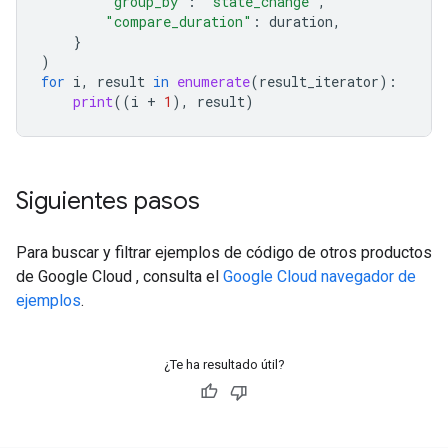
"group_by"
:
"state_change"
,
"compare_duration"
:
duration
,
}
)
for
i
,
result
in
enumerate
(
result_iterator
):
print
((
i
+
1
),
result
)
Siguientes pasos
Para buscar y filtrar ejemplos de código de otros productos
de Google Cloud , consulta el
Google Cloud navegador de
ejemplos
.
¿Te ha resultado útil?