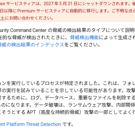
 Enterprise サービスティアは、2027 年 5 月 21 日にシャットダウンされます
月 21 日以降に Premium サービスティアに自動的に移行します。ご不
スト
にお問い合わせください。
rity Command Center の脅威の検出結果のタイプについ
在的な脅威が検出されたときに、
脅威検出機能
によって生成さ
脅威の検出結果のインデックス
をご覧ください。
ョンを実行しているプロセスが特定されました。これは、フォ
撃の実行を試みていることを示している可能性があります。攻
害するために、ログ、データベース、重要なファイルを削除す
ものになります。データ破壊は、ランサムウェア攻撃、内部関
そうとする APT（高度な持続的脅威）攻撃の一部としてよく
nt Platform Threat Detection
です。