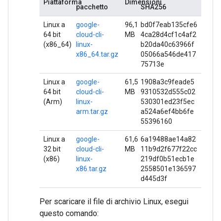
Piattaforma
Dimensioni
pacchetto
SHA256
Linux a
google-
96,1
bd0f7eab135cfe6
64 bit
cloud-cli-
MB
4ca28d4cf1c4af2
(x86_64)
linux-
b20da40c63966f
x86_64.tar.gz
05066a546de417
75713e
Linux a
google-
61,5
1908a3c9feade5
64 bit
cloud-cli-
MB
9310532d555c02
(Arm)
linux-
530301ed23f5ec
arm.tar.gz
a524a6ef4bb6fe
55396160
Linux a
google-
61,6
6a19488ae14a82
32 bit
cloud-cli-
MB
11b9d2f677f22cc
(x86)
linux-
219df0b51ecb1e
x86.tar.gz
2558501e136597
d445d3f
Per scaricare il file di archivio Linux, esegui
questo comando: