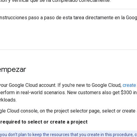
ción y verificar que se ha completado correctamente.
instrucciones paso a paso de esta tarea directamente en la Goog
empezar
 your Google Cloud account. If you're new to Google Cloud,
create
erform in real-world scenarios. New customers also get $300 in f
rkloads.
gle Cloud console, on the project selector page, select or create
required to select or create a project
f you don't plan to keep the resources that you create in this procedure, 