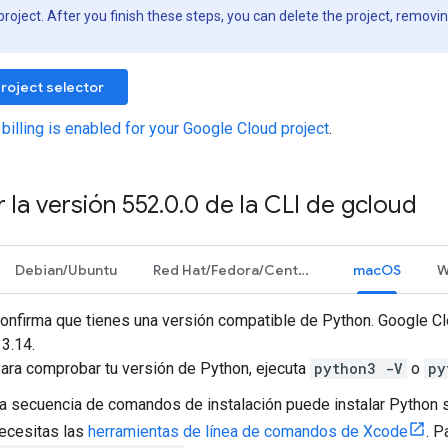
project. After you finish these steps, you can delete the project, removi
roject selector
 billing is enabled for your Google Cloud project
.
r la versión 552
.
0
.
0 de la CLI de gcloud
Debian/Ubuntu
Red Hat/Fedora/CentOS
macOS
W
onfirma que tienes una versión compatible de Python. Google Cl
 3.14.
ara comprobar tu versión de Python, ejecuta
python3 -V
o
py
a secuencia de comandos de instalación puede instalar Python si
ecesitas las
herramientas de línea de comandos de Xcode
. P