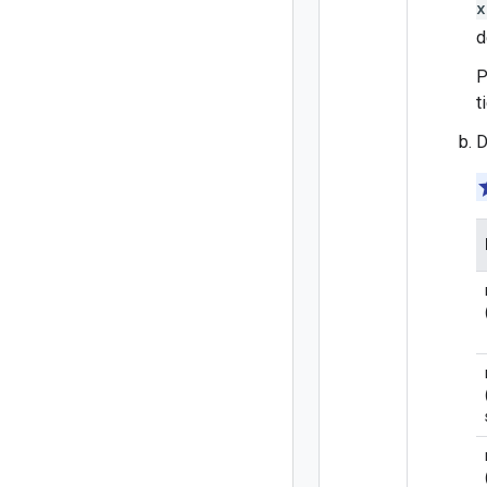
x
d
P
t
D