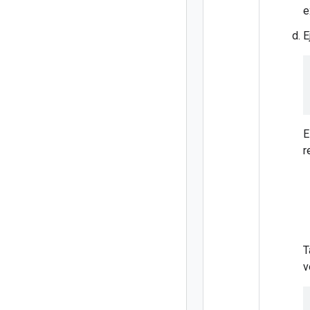
e
E
E
r
T
v