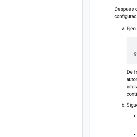
Después de
configurac
Ejec
g
De f
auto
inter
cont
Sigue