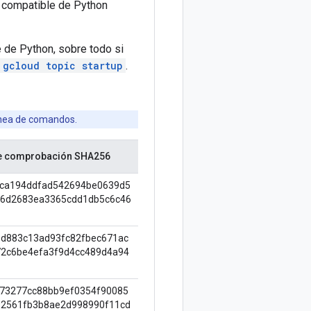
n compatible de Python
 de Python, sobre todo si
gcloud topic startup
.
ínea de comandos.
e comprobación SHA256
ca194ddfad542694be0639d5
06d2683ea3365cdd1db5c6c46
d883c13ad93fc82fbec671ac
2c6be4efa3f9d4cc489d4a94
73277cc88bb9ef0354f90085
2561fb3b8ae2d998990f11cd