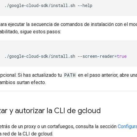
./google-cloud-sdk/install.sh
--help
ara ejecutar la secuencia de comandos de instalación con el mod
abilitado, sigue estos pasos:
./google-cloud-sdk/install.sh
--screen-reader
=
true
pcional: Si has actualizado tu
PATH
en el paso anterior, abre un
ambios surtan efecto.
izar y autorizar la CLI de gcloud
etrás de un proxy o un cortafuegos, consulta la sección
Configur
a red de la CLI de gcloud.