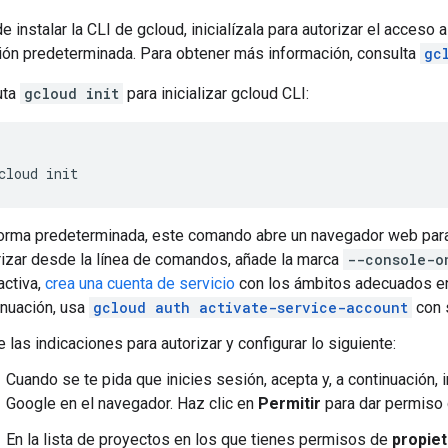
 instalar la CLI de gcloud, inicialízala para autorizar el acceso 
ión predeterminada. Para obtener más información, consulta
gc
uta
gcloud init
para inicializar gcloud CLI:
cloud
orma predeterminada, este comando abre un navegador web para 
rizar desde la línea de comandos, añade la marca
--console-o
activa,
crea una cuenta de servicio
con los ámbitos adecuados e
inuación, usa
gcloud auth activate-service-account
con 
 las indicaciones para autorizar y configurar lo siguiente:
Cuando se te pida que inicies sesión, acepta y, a continuación, 
Google en el navegador. Haz clic en
Permitir
para dar permiso 
En la lista de proyectos en los que tienes permisos de
propiet