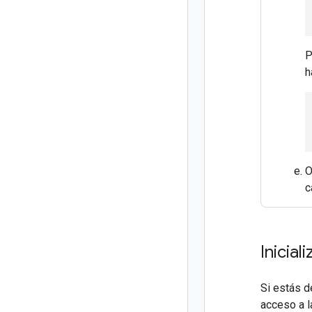
P
h
O
c
Inicial
Si estás d
acceso a l