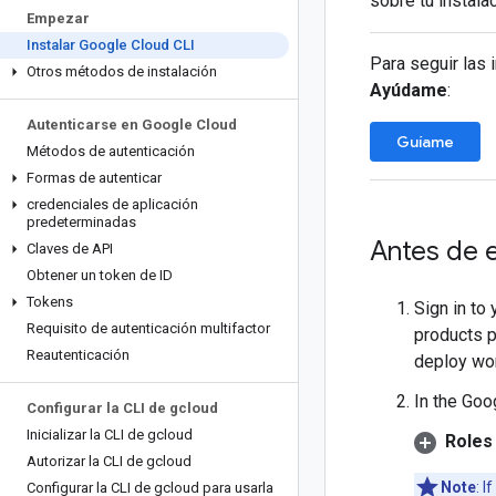
sobre tu instala
Empezar
Instalar Google Cloud CLI
Para seguir las 
Otros métodos de instalación
Ayúdame
:
Autenticarse en Google Cloud
Guíame
Métodos de autenticación
Formas de autenticar
credenciales de aplicación
predeterminadas
Antes de 
Claves de API
Obtener un token de ID
Tokens
Sign in to
Requisito de autenticación multifactor
products p
Reautenticación
deploy wo
In the Goo
Configurar la CLI de gcloud
Inicializar la CLI de gcloud
Roles 
Autorizar la CLI de gcloud
Note
: I
Configurar la CLI de gcloud para usarla