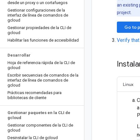
desde un proxy o un cortafuegos
an existing 
Gestionar configuraciones de la
project.
interfaz de línea de comandos de
gcloud
Go to p
Gestionar propiedades de la CLI de
gcloud
Verify that
Habilitar las funciones de accesibilidad
Desarrollar
Instala
Hoja de referencia rápida de la CLI de
gcloud
Escribir secuencias de comandos de la
interfaz de línea de comandos de
Linux
gcloud
Prácticas recomendadas para
bibliotecas de cliente
C
a
Gestionar paquetes en la CLI de
P
gcloud
Gestionar componentes de la CLI de
L
gcloud
n
Desinstalar la CLI de gcloud