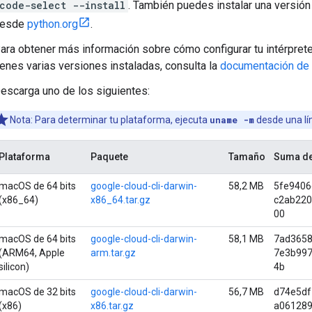
code-select --install
. También puedes instalar una versió
esde
python.org
.
ara obtener más información sobre cómo configurar tu intérprete
ienes varias versiones instaladas, consulta la
documentación de
escarga uno de los siguientes:
Nota: Para determinar tu plataforma, ejecuta
uname -m
desde una l
Plataforma
Paquete
Tamaño
Suma d
macOS de 64 bits
google-cloud-cli-darwin-
58,2 MB
5fe9406
(x86_64)
x86_64.tar.gz
c2ab22
00
macOS de 64 bits
google-cloud-cli-darwin-
58,1 MB
7ad3658
(ARM64, Apple
arm.tar.gz
7e3b997
silicon)
4b
macOS de 32 bits
google-cloud-cli-darwin-
56,7 MB
d74e5df
(x86)
x86.tar.gz
a061289