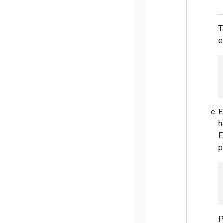
T
e
E
h
E
p
P