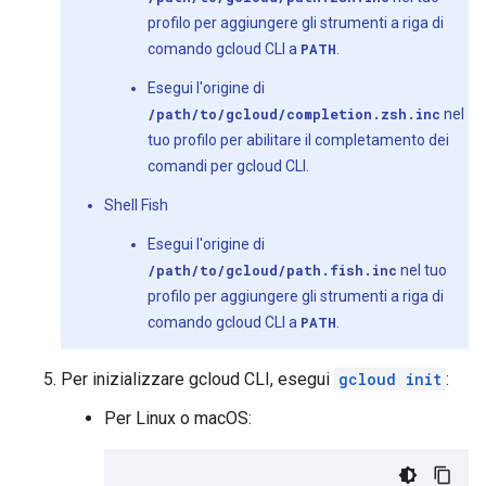
profilo per aggiungere gli strumenti a riga di
comando gcloud CLI a
PATH
.
Esegui l'origine di
/path/to/gcloud/completion.zsh.inc
nel
tuo profilo per abilitare il completamento dei
comandi per gcloud CLI.
Shell Fish
Esegui l'origine di
/path/to/gcloud/path.fish.inc
nel tuo
profilo per aggiungere gli strumenti a riga di
comando gcloud CLI a
PATH
.
Per inizializzare gcloud CLI, esegui
gcloud init
:
Per Linux o macOS: