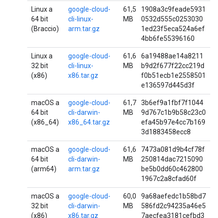
Linux a
google-cloud-
61,5
1908a3c9feade5931
64 bit
cli-linux-
MB
0532d555c0253030
(Braccio)
arm.tar.gz
1ed23f5eca524a6ef
4bb6fe55396160
Linux a
google-cloud-
61,6
6a19488ae14a8211
32 bit
cli-linux-
MB
b9d2f677f22cc219d
(x86)
x86.tar.gz
f0b51ecb1e2558501
e136597d445d3f
macOS a
google-cloud-
61,7
3b6ef9a1fbf7f1044
64 bit
cli-darwin-
MB
9d767c1b9b58c23c0
(x86_64)
x86_64.tar.gz
efa45b97e4cc7b169
3d1883458ecc8
macOS a
google-cloud-
61,6
7473a081d9b4cf78f
64 bit
cli-darwin-
MB
250814dac7215090
(arm64)
arm.tar.gz
be5b0dd60c462800
1967c2a8cfad60f
macOS a
google-cloud-
60,0
9a68aefedc1b58bd7
32 bit
cli-darwin-
MB
586fd2c94235a46e5
(x86)
x86.tar.gz
7aecfea3181cefbd3