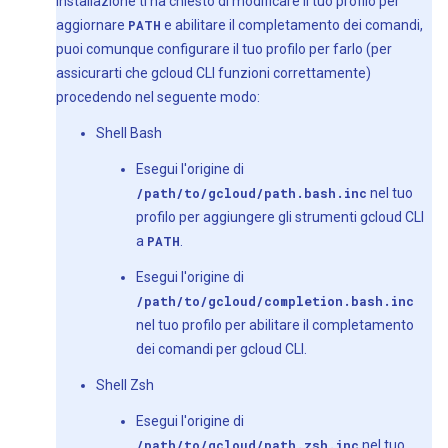
installazione ti ha chiesto di modificare il tuo profilo per
aggiornare
PATH
e abilitare il completamento dei comandi,
puoi comunque configurare il tuo profilo per farlo (per
assicurarti che gcloud CLI funzioni correttamente)
procedendo nel seguente modo:
Shell Bash
Esegui l'origine di
/path/to/gcloud/path.bash.inc
nel tuo
profilo per aggiungere gli strumenti gcloud CLI
a
PATH
.
Esegui l'origine di
/path/to/gcloud/completion.bash.inc
nel tuo profilo per abilitare il completamento
dei comandi per gcloud CLI.
Shell Zsh
Esegui l'origine di
/path/to/gcloud/path.zsh.inc
nel tuo