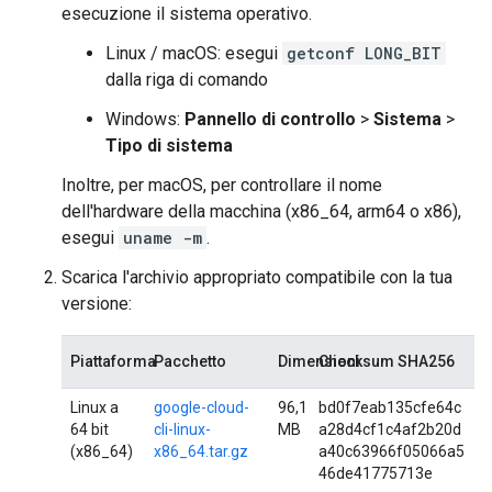
esecuzione il sistema operativo.
Linux / macOS: esegui
getconf LONG_BIT
dalla riga di comando
Windows:
Pannello di controllo
>
Sistema
>
Tipo di sistema
Inoltre, per macOS, per controllare il nome
dell'hardware della macchina (x86_64, arm64 o x86),
esegui
uname -m
.
Scarica l'archivio appropriato compatibile con la tua
versione:
Piattaforma
Pacchetto
Dimensioni
Checksum SHA256
Linux a
google-cloud-
96,1
bd0f7eab135cfe64c
64 bit
cli-linux-
MB
a28d4cf1c4af2b20d
(x86_64)
x86_64.tar.gz
a40c63966f05066a5
46de41775713e