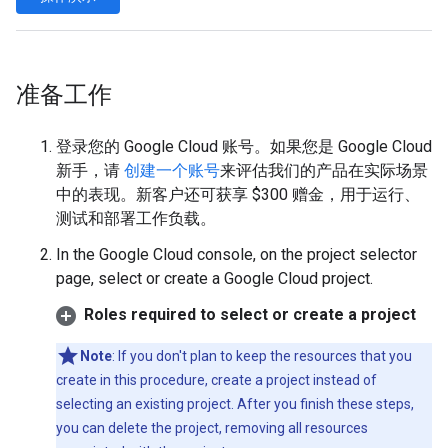
准备工作
登录您的 Google Cloud 账号。如果您是 Google Cloud
新手，请
创建一个账号
来评估我们的产品在实际场景
中的表现。新客户还可获享 $300 赠金，用于运行、
测试和部署工作负载。
In the Google Cloud console, on the project selector
page, select or create a Google Cloud project.
Roles required to select or create a project
Note
: If you don't plan to keep the resources that you
create in this procedure, create a project instead of
selecting an existing project. After you finish these steps,
you can delete the project, removing all resources