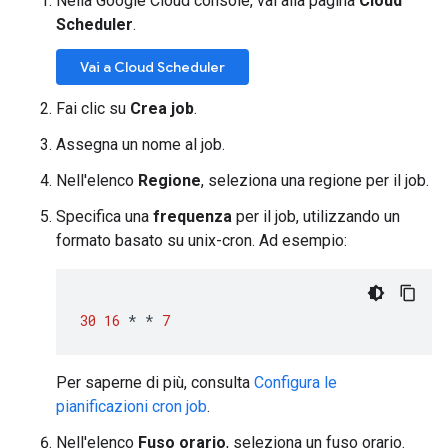
Nella Google Cloud console, vai alla pagina
Cloud
Scheduler
.
Vai a Cloud Scheduler
Fai clic su
Crea job
.
Assegna un nome al job.
Nell'elenco
Regione
, seleziona una regione per il job.
Specifica una
frequenza
per il job, utilizzando un
formato basato su unix-cron. Ad esempio:
30
16
*
*
7
Per saperne di più, consulta
Configura le
pianificazioni cron job
.
Nell'elenco
Fuso orario
, seleziona un fuso orario.