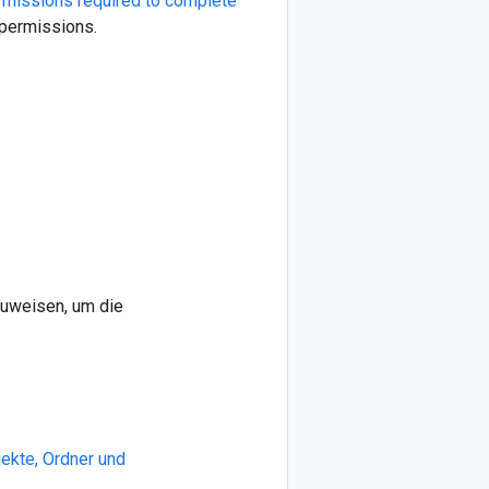
ermissions required to complete
 permissions.
uzuweisen, um die
jekte, Ordner und