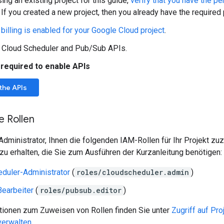
sing an existing project for this guide,
verify that you have the p
. If you created a new project, then you already have the required
 billing is enabled for your Google Cloud project
.
e Cloud Scheduler and Pub/Sub APIs.
 required to enable APIs
the APIs
e Rollen
 Administrator, Ihnen die folgenden IAM-Rollen für Ihr Projekt z
zu erhalten, die Sie zum Ausführen der Kurzanleitung benötigen:
eduler-Administrator
(
roles/cloudscheduler.admin
)
earbeiter
(
roles/pubsub.editor
)
tionen zum Zuweisen von Rollen finden Sie unter
Zugriff auf Pro
verwalten
.