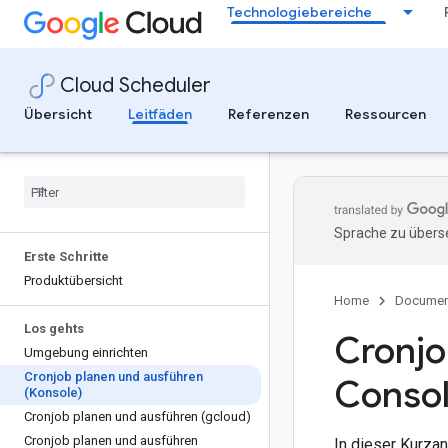
Technologiebereiche
Cloud Scheduler
Übersicht
Leitfäden
Referenzen
Ressourcen
Sprache zu überse
Erste Schritte
Produktübersicht
Home
Documen
Los gehts
Cronjo
Umgebung einrichten
Cronjob planen und ausführen
Consol
(Konsole)
Cronjob planen und ausführen (gcloud)
Cronjob planen und ausführen
In dieser Kurza