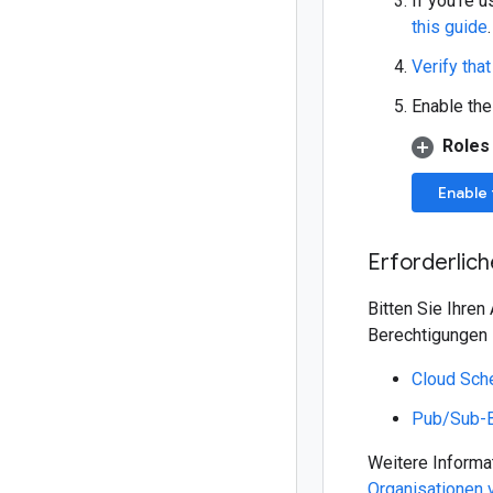
If you're u
this guide
Verify that
Enable th
Roles
Enable 
Erforderlich
Bitten Sie Ihren
Berechtigungen 
Cloud Sch
Pub/Sub-B
Weitere Informa
Organisationen 