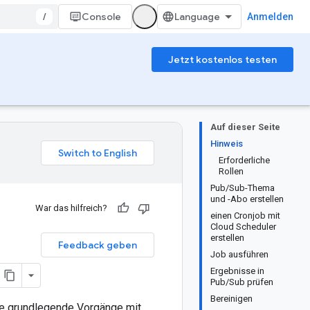
/
Console
Anmelden
Jetzt kostenlos testen
Auf dieser Seite
Hinweis
Erforderliche
Rollen
Pub/Sub-Thema
und -Abo erstellen
War das hilfreich?
einen Cronjob mit
Cloud Scheduler
erstellen
Feedback geben
Job ausführen
Ergebnisse in
Pub/Sub prüfen
Bereinigen
ige grundlegende Vorgänge mit