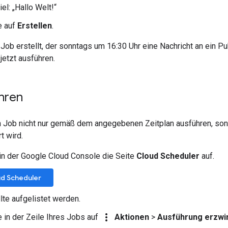
iel: „Hallo Welt!“
e auf
Erstellen
.
 Job erstellt, der sonntags um 16:30 Uhr eine Nachricht an ein 
jetzt ausführen.
hren
n Job nicht nur gemäß dem angegebenen Zeitplan ausführen, son
t wird.
in der Google Cloud Console die Seite
Cloud Scheduler
auf.
ud Scheduler
llte aufgelistet werden.
more_vert
e in der Zeile Ihres Jobs auf
Aktionen
>
Ausführung erzwi