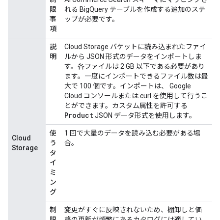
限
れる BigQuery テーブルを作成する追加のステ
事
ップが必要です。
項
説
Cloud Storage バケットに読み込まれたファイ
明
ルから JSON 形式のデータをインポートしま
す。各ファイルは 2 GB 以下である必要があり
ます。一度にインポートできるファイル数は最
大で 100 個です。インポートは、 Google
Cloud コンソールまたは curl を使用して行うこ
とができます。カスタム属性を許可する
Product
JSON データ形式を使用します。
使
1 回で大量のデータを読み込む必要がある場
Cloud
う
合。
Storage
タ
イ
ミ
ン
グ
制
変更がすぐに反映されないため、棚卸しと価
限
格の更新が頻繁にあるカタログには適してい