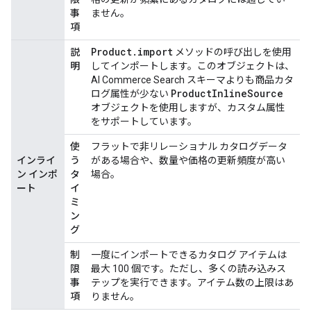
事
ません。
項
Product
.
import
説
メソッドの呼び出しを使用
明
してインポートします。このオブジェクトは、
AI Commerce Search スキーマよりも商品カタ
Product
Inline
Source
ログ属性が少ない
オブジェクトを使用しますが、カスタム属性
をサポートしています。
使
フラットで非リレーショナル カタログデータ
インライ
う
がある場合や、数量や価格の更新頻度が高い
ン インポ
タ
場合。
ート
イ
ミ
ン
グ
制
一度にインポートできるカタログ アイテムは
限
最大 100 個です。ただし、多くの読み込みス
事
テップを実行できます。アイテム数の上限はあ
項
りません。