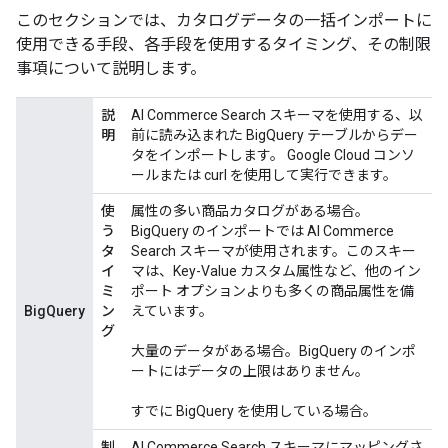
このセクションでは、カタログデータの一括インポートに
使用できる手段、各手段を使用するタイミング、その制限
事項について説明します。
説
AI Commerce Search スキーマを使用する、以
明
前に読み込まれた BigQuery テーブルからデー
タをインポートします。 Google Cloud コンソ
ールまたは curl を使用して実行できます。
使
属性の多い商品カタログがある場合。
う
BigQuery のインポートでは AI Commerce
タ
Search スキーマが使用されます。このスキー
イ
マは、Key-Value カスタム属性など、他のイン
ミ
ポート オプションよりも多くの商品属性を備
BigQuery
ン
えています。
グ
大量のデータがある場合。BigQuery のインポ
ートにはデータの上限はありません。
すでに BigQuery を使用している場合。
制
AI Commerce Search スキーマにマッピングさ