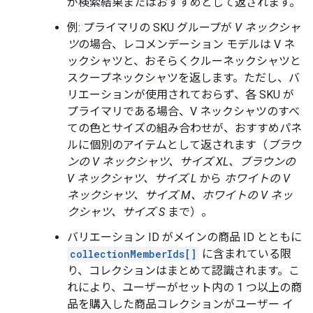
が検索結果またはおすすめとして返されます。
例: プライマリの SKU グループが
V ネックシャ
ツ
の場合、レコメンデーション モデルは V ネ
ックシャツと、おそらくクルーネックシャツと
スクープネックシャツを返します。ただし、バ
リエーションが使用されておらず、各 SKU が
プライマリである場合、V ネックシャツのすべ
ての色とサイズの組み合わせが、おすすめパネ
ルに個別のアイテムとして返されます（
ブラウ
ンの V ネックシャツ、サイズ XL、ブラウンの
V ネックシャツ、サイズ L
から
ホワイトの V
ネックシャツ、サイズ M、ホワイトの V ネッ
クシャツ、サイズ S
まで）。
バリエーション ID がメインの商品 ID とともに
collectionMemberIds[]
に含まれている限
り、コレクションはまとめて認識されます。こ
れにより、ユーザーがセット内の 1 つ以上の商
品を購入した商品コレクションがユーザー イ