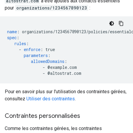
altostrat.com
à être ajoutés aux contacts essentiels
pour
organizations/1234567890123
:
name
:
organizations/1234567890123/policies/essential
spec
:
rules
:
-
enforce
:
true
parameters
:
allowedDomains
:
-
@
example.com
-
@
altostrat.com
Pour en savoir plus sur l'utilisation des contraintes gérées,
consultez
Utiliser des contraintes
.
Contraintes personnalisées
Comme les contraintes gérées, les contraintes