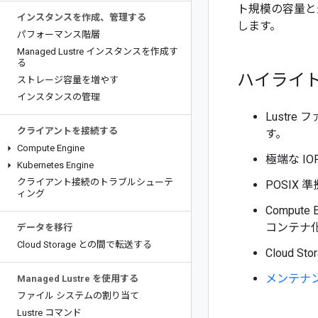
ト規模の容量と
インスタンスを作成、管理する
します。
パフォーマンス階層
Managed Lustre インスタンスを作成す
る
ハイライ
ストレージ容量を増やす
インスタンスの管理
Lustr
クライアントを接続する
す。
Compute Engine
極端な I
Kubernetes Engine
クライアント接続のトラブルシューテ
POSI
ィング
Comput
コンテナ
データを移行
Cloud Storage との間で転送する
Cloud
メンテナ
Managed Lustre を使用する
ファイル システムの割り当て
Lustre コマンド