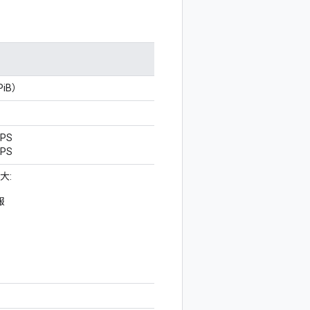
 PiB）
PS
PS
大:
報