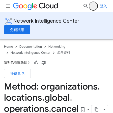
登入
Network Intelligence Center
免費試用
Home
Documentation
Networking
Network Intelligence Center
參考資料
這對你有幫助嗎？
提供意見
ions
Method: organizations
.
locations
.
global
.
operations
.
cancel
Configs