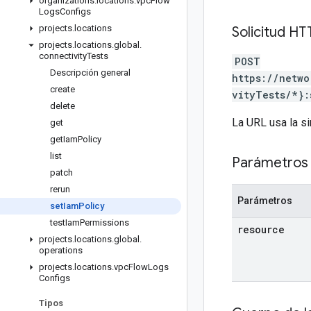
organizations
.
locations
.
vpc
Flow
Logs
Configs
projects
.
locations
Solicitud HT
projects
.
locations
.
global
.
connectivity
Tests
POST
Descripción general
https://netwo
create
vityTests/*}:
delete
La URL usa la si
get
get
Iam
Policy
list
Parámetros 
patch
rerun
Parámetros
set
Iam
Policy
test
Iam
Permissions
resource
projects
.
locations
.
global
.
operations
projects
.
locations
.
vpc
Flow
Logs
Configs
Tipos