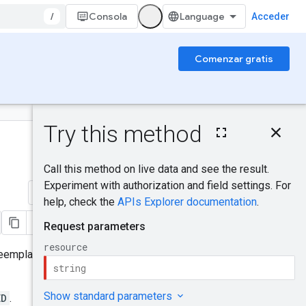
/
Consola
Acceder
Comenzar gratis
En esta página
Solicitud HTTP
¿Te resultó útil?
Parámetros de ruta
Cuerpo de la
solicitud
Enviar comentarios
Cuerpo de la
respuesta
Permisos de
autorización
Reemplaza todas las políticas
Pruébalo
ED
.