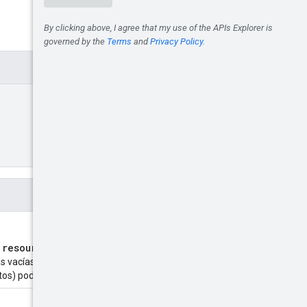
resource
l
. El tamaño de la
as vacías se consideran válidas,
tos) podrían rechazarlas.