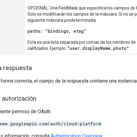
OPCIONAL. Una FieldMask que especifica los campos de la
Solo se modificarán los campos de la máscara. Si no se p
siguiente máscara predeterminada:
paths: "bindings, etag"
Esta es una lista separada por comas de los nombres 
"user.displayName,photo"
calificados. Ejemplo:
.
a respuesta
 forma correcta, el cuerpo de la respuesta contiene una instanci
 autorización
uiente permiso de OAuth:
www.googleapis.com/auth/cloud-platform
s información, consulta
Authentication Overview
.