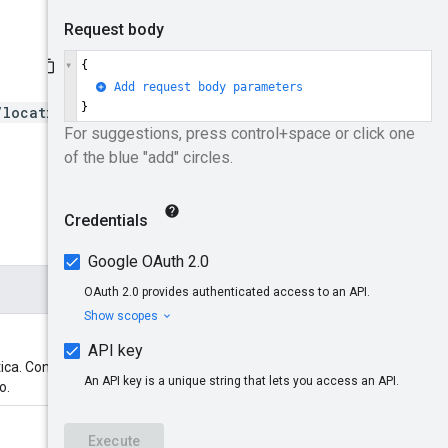
/locations/global/connecti
tica. Consulta
Nombres de
o.