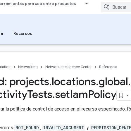
erramientas para uso entre productos
ia
Recursos
tation
Networking
Network Intelligence Center
Referencia
: projects
.
locations
.
global
.
tivity
Tests
.
set
Iam
Policy
ar la política de control de acceso en el recurso especificado. 
errores
NOT_FOUND
,
INVALID_ARGUMENT
y
PERMISSION_DENI