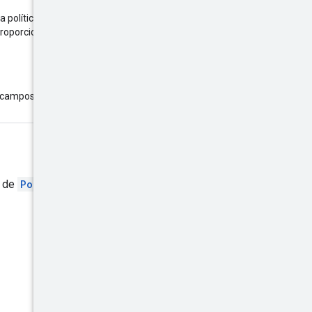
 política que se deben modificar.
roporciona una, se usa la
de campos completamente
a de
Policy
.