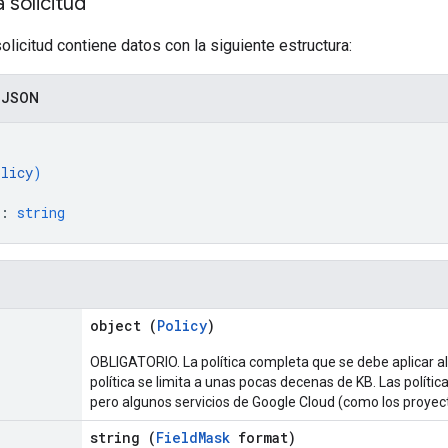
 solicitud
solicitud contiene datos con la siguiente estructura:
n JSON
olicy
)
: 
string
object (
Policy
)
OBLIGATORIO. La política completa que se debe aplicar a
política se limita a unas pocas decenas de KB. Las polític
pero algunos servicios de Google Cloud (como los proyec
string (
FieldMask
format)