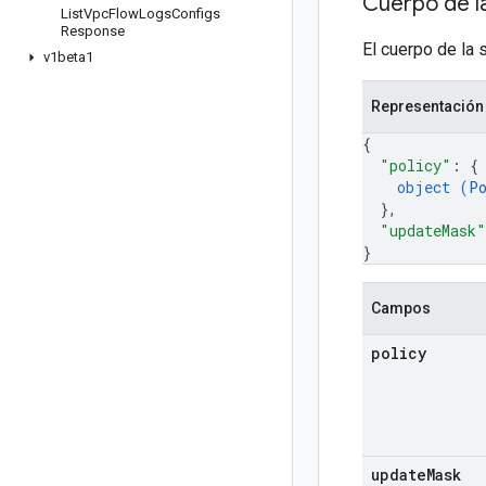
Cuerpo de la
List
Vpc
Flow
Logs
Configs
Response
El cuerpo de la 
v1beta1
Representació
{
"policy"
: 
{
object (
P
}
,
"updateMask"
}
Campos
policy
update
Mask