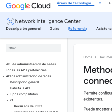
Áreas de tecnología
H
Network Intelligence Center
Descripción general
Guías
Referencia
Asistenc
Home
Documen
API de administración de redes
Method
Todas las APIs y referencias
API de administración de redes
connec
Descripción general
Habilita la API
Permite configur
Tipos compartidos
existentes.
v1
Recursos de REST
Puede mostrar 