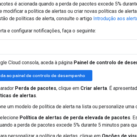
acotes é acionada quando a perda de pacotes excede 5% durante
 modificar a política de alertas ou criar novas políticas de aler
stão de políticas de alerta, consulte o artigo
Introdução aos alert
rta e configurar notificações, faça o seguinte:
gle Cloud consola, aceda à página
Painel de controlo de de
da ao painel de controlo de desempenho
arador
Perda de pacotes
, clique em
Criar alerta
. É apresentad
íticas de alertas
.
ne um modelo de política de alerta na lista ou personalize uma 
elecione
Política de alertas de perda elevada de pacotes
. E
uando a perda de pacotes excede 5% durante 5 minutos para qua
ara personalizar a política de alertas, clique em
Opções de visu