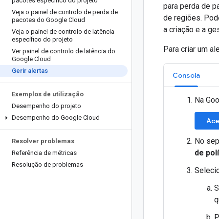
pacotes específico do projeto
para perda de p
Veja o painel de controlo de perda de
de regiões. Pode
pacotes do Google Cloud
a criação e a ge
Veja o painel de controlo de latência
específico do projeto
Para criar um ale
Ver painel de controlo de latência do
Google Cloud
Gerir alertas
Consola
Exemplos de utilização
Na Goo
Desempenho do projeto
Desempenho do Google Cloud
Ace
No sep
Resolver problemas
de pol
Referência de métricas
Resolução de problemas
Selecio
S
q
P