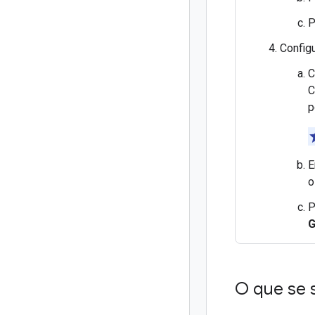
P
Configu
C
C
p
o
P
G
O que se 