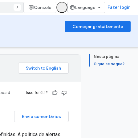
/
Console
Fazer login
Começar gratuitamente
Nesta página
O que se segue?
board
Isso foi útil?
Envie comentários
nidas. A política de alertas