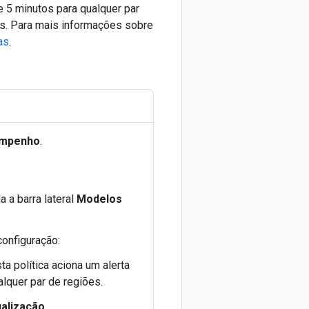
 5 minutos para qualquer par
tas. Para mais informações sobre
as
.
sempenho
.
a a barra lateral
Modelos
configuração:
sta política aciona um alerta
lquer par de regiões.
alização
.