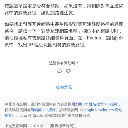
確認這項設定是否符合預期。如果沒有，請刪除對等互連網
路中的靜態路徑，讓動態路徑生效。
如要找出對等互連網路中產生陰影對等互連靜態路徑的靜態
路徑，請按一下「對等互連網路名稱」
欄位中的網路 URI，
前往虛擬私有雲網路詳細資料頁面。在「Routes」(路徑)
分
頁中，找出 IP 位址範圍相符的靜態路徑。
這對你有幫助嗎？
提供意見
除非另有註明，否則本頁面中的內容是採用
創用 CC 姓名標示 4.0 授權
，
程式碼範例則為
阿帕契 2.0 授權
。詳情請參閱《
Google Developers 網站
政策
》。Java 是 Oracle 和/或其關聯企業的註冊商標。
上次更新時間：2026-07-11 (世界標準時間)。