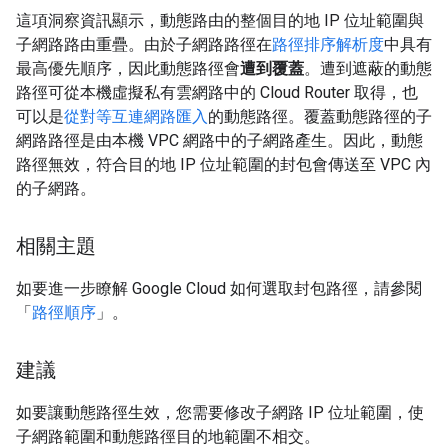
這項洞察資訊顯示，動態路由的整個目的地 IP 位址範圍與
子網路路由重疊。由於子網路路徑在
路徑排序解析度
中具有
最高優先順序，因此動態路徑會
遭到覆蓋
。遭到遮蔽的動態
路徑可從本機虛擬私有雲網路中的 Cloud Router 取得，也
可以是
從對等互連網路匯入
的動態路徑。覆蓋動態路徑的子
網路路徑是由本機 VPC 網路中的子網路產生。因此，動態
路徑無效，符合目的地 IP 位址範圍的封包會傳送至 VPC 內
的子網路。
相關主題
如要進一步瞭解 Google Cloud 如何選取封包路徑，請參閱
「
路徑順序
」。
建議
如要讓動態路徑生效，您需要修改子網路 IP 位址範圍，使
子網路範圍和動態路徑目的地範圍不相交。