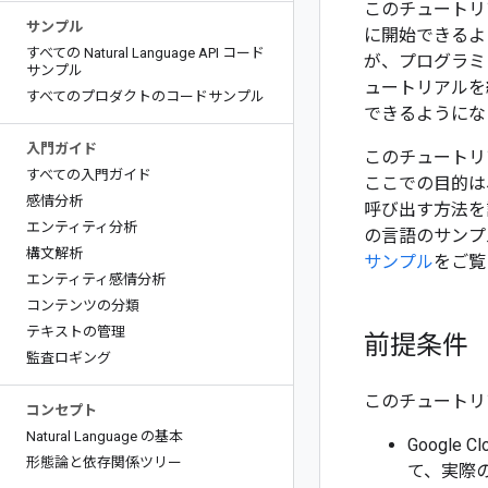
このチュートリアル
サンプル
に開始できるよ
すべての Natural Language API コード
が、プログラミ
サンプル
ュートリアルを
すべてのプロダクトのコードサンプル
できるようにな
入門ガイド
このチュートリアル
すべての入門ガイド
ここでの目的は、P
感情分析
呼び出す方法を説
エンティティ分析
の言語のサンプル
構文解析
サンプル
をご覧
エンティティ感情分析
コンテンツの分類
テキストの管理
前提条件
監査ロギング
このチュートリ
コンセプト
Natural Language の基本
Googl
形態論と依存関係ツリー
て、実際の