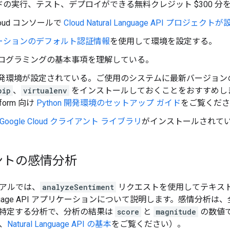
の実行、テスト、デプロイができる無料クレジット $300 分
Cloud コンソールで
Cloud Natural Language API プロジェ
ーションのデフォルト認証情報
を使用して環境を設定する。
ログラミングの基本事項を理解している。
n 開発環境が設定されている。ご使用のシステムに最新バージョン
pip
、
virtualenv
をインストールしておくことをおすすめします
atform 向け
Python 開発環境のセットアップ ガイド
をご覧くださ
用 Google Cloud クライアント ライブラリ
がインストールされて
ントの感情分析
アルでは、
analyzeSentiment
リクエストを使用してテキス
l Language API アプリケーションについて説明します。感情
特定する分析で、分析の結果は
score
と
magnitude
の数値
、
Natural Language API の基本
をご覧ください）。