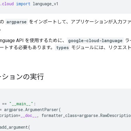
.cloud
import
language_v1
リの
argparse
をインポートして、アプリケーションが入力フ
。
al Language API を使用するために、
google-cloud-language
ラ
ートする必要もあります。
types
モジュールには、リクエス
ーションの実行
==
"__main__"
:
=
argparse
.
ArgumentParser
(
cription
=
__doc__
,
formatter_class
=
argparse
.
RawDescriptio
add_argument
(