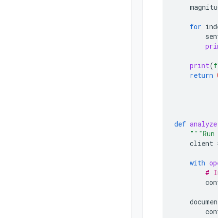
magnitu
for
ind
sen
pri
print
(
f
return
def
analyze
"""Run 
client
with
op
# I
con
documen
con