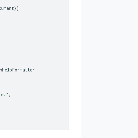
cument
})
nHelpFormatter
ze."
,