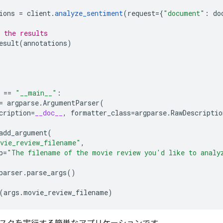
ions
=
client
.
analyze_sentiment
(
request
=
{
"document"
:
do
 the results
esult
(
annotations
)
==
"__main__"
:
=
argparse
.
ArgumentParser
(
cription
=
__doc__
,
formatter_class
=
argparse
.
RawDescriptio
add_argument
(
vie_review_filename"
,
p
=
"The filename of the movie review you'd like to analy
parser
.
parse_args
()
(
args
.
movie_review_filename
)