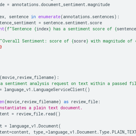
de
=
annotations
.
document_sentiment
.
magnitude
ex
,
sentence
in
enumerate
(
annotations
.
sentences
):
tence_sentiment
=
sentence
.
sentiment
.
score
nt
(
f
"Sentence 
{
index
}
 has a sentiment score of 
{
sentenc
"Overall Sentiment: score of 
{
score
}
 with magnitude of 
0
(
movie_review_filename
):
a sentiment analysis request on text within a passed fi
=
language_v1
.
LanguageServiceClient
()
en
(
movie_review_filename
)
as
review_file
:
nstantiates a plain text document.
tent
=
review_file
.
read
()
t
=
language_v1
.
Document
(
tent
=
content
,
type_
=
language_v1
.
Document
.
Type
.
PLAIN_TEX