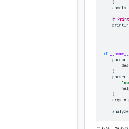
)
annotat
# Print
print_r
if
__name__
parser
des
)
parser
.
"mo
hel
)
args
=
analyze