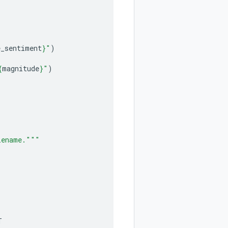
e_sentiment
}
"
)
{
magnitude
}
"
)
lename."""
T