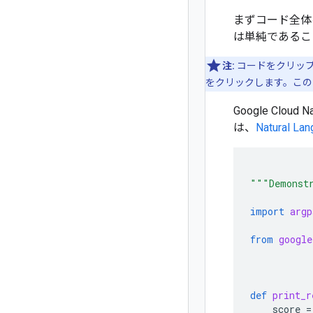
まずコード全体
は単純であるこ
注:
コードをクリップ
をクリックします。こ
Google Clo
は、
Natural 
"""Demonstr
import
argp
from
google
def
print_r
score
=