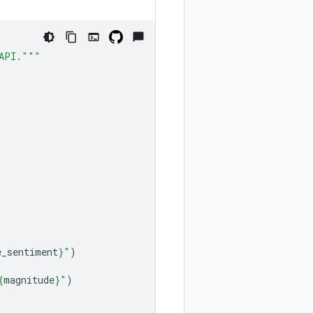
 API."""
e_sentiment
}
"
)
{
magnitude
}
"
)