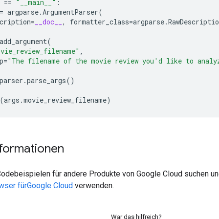
==
"__main__"
:
=
argparse
.
ArgumentParser
(
cription
=
__doc__
,
formatter_class
=
argparse
.
RawDescripti
add_argument
(
vie_review_filename"
,
p
=
"The filename of the movie review you'd like to analy
parser
.
parse_args
()
(
args
.
movie_review_filename
)
nformationen
odebeispielen für andere Produkte von Google Cloud suchen und
owser fürGoogle Cloud
verwenden.
War das hilfreich?