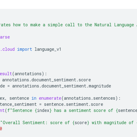
rates how to make a simple call to the Natural Language
arse
.cloud
import
language_v1
esult
(
annotations
):
annotations
.
document_sentiment
.
score
de
=
annotations
.
document_sentiment
.
magnitude
ex
,
sentence
in
enumerate
(
annotations
.
sentences
):
tence_sentiment
=
sentence
.
sentiment
.
score
nt
(
f
"Sentence 
{
index
}
 has a sentiment score of 
{
sentenc
"Overall Sentiment: score of 
{
score
}
 with magnitude of 
0