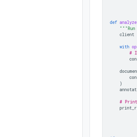
def
analyze
"""Run 
client
with
op
# I
con
documen
con
)
annotat
# Print
print_r