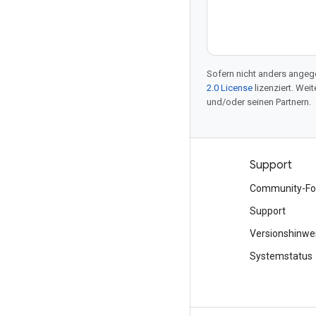
Sofern nicht anders angege
2.0 License
lizenziert. Wei
und/oder seinen Partnern.
Produkte und Preise
Support
Alle Produkte ansehen
Community-Fo
Google Cloud-Preise
Support
Google Cloud Marketplace
Versionshinwe
Vertrieb kontaktieren
Systemstatus