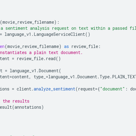
(
movie_review_filename
):
a sentiment analysis request on text within a passed fi
=
language_v1
.
LanguageServiceClient
()
en
(
movie_review_filename
)
as
review_file
:
nstantiates a plain text document.
tent
=
review_file
.
read
()
t
=
language_v1
.
Document
(
tent
=
content
,
type_
=
language_v1
.
Document
.
Type
.
PLAIN_TEX
ions
=
client
.
analyze_sentiment
(
request
=
{
"document"
:
do
 the results
esult
(
annotations
)