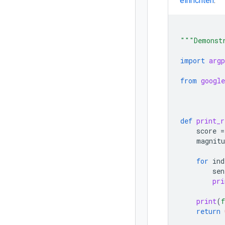
einrichten
.
"""Demonst
import
argp
from
google
def
print_r
score
=
magnitu
for
ind
sen
pri
print
(
f
return