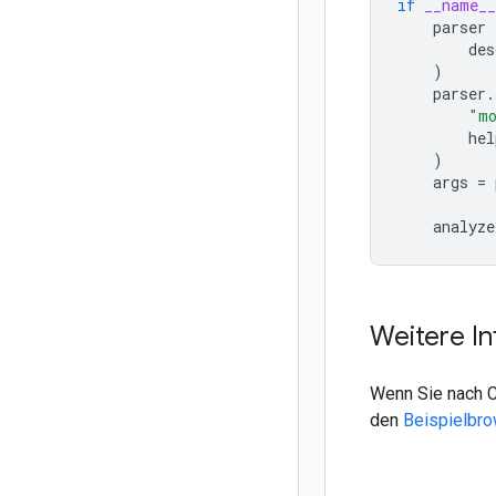
if
__name__
parser
des
)
parser
.
"mo
hel
)
args
=
analyze
Weitere I
Wenn Sie nach C
den
Beispielbr