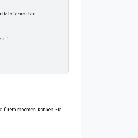
onHelpFormatter
ze."
,
 filtern möchten, können Sie