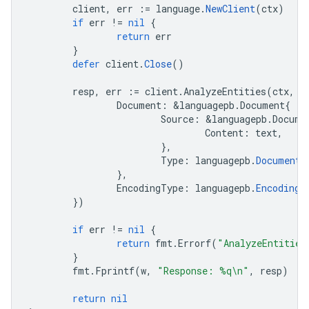
client
,
err
:=
language
.
NewClient
(
ctx
)
if
err
!=
nil
{
return
err
}
defer
client
.
Close
()
resp
,
err
:=
client
.
AnalyzeEntities
(
ctx
,
&
Document
:
&
languagepb
.
Document
{
Source
:
&
languagepb
.
Docume
Content
:
text
,
},
Type
:
languagepb
.
Document_
},
EncodingType
:
languagepb
.
EncodingT
})
if
err
!=
nil
{
return
fmt
.
Errorf
(
"AnalyzeEntities
}
fmt
.
Fprintf
(
w
,
"Response: %q\n"
,
resp
)
return
nil