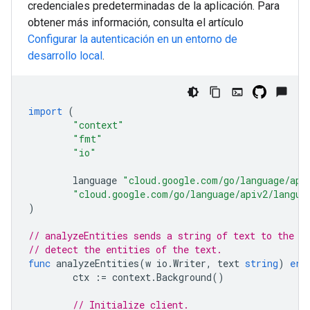
credenciales predeterminadas de la aplicación. Para
obtener más información, consulta el artículo
Configurar la autenticación en un entorno de
desarrollo local
.
import
(
"context"
"fmt"
"io"
language
"cloud.google.com/go/language/api
"cloud.google.com/go/language/apiv2/langua
)
// analyzeEntities sends a string of text to the C
// detect the entities of the text.
func
analyzeEntities
(
w
io
.
Writer
,
text
string
)
err
ctx
:=
context
.
Background
()
// Initialize client.